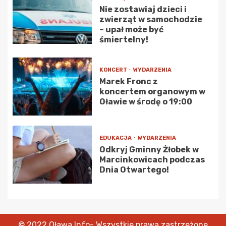
Nie zostawiaj dzieci i
zwierząt w samochodzie
– upał może być
śmiertelny!
KONCERT
WYDARZENIA
Marek Fronc z
koncertem organowym w
Oławie w środę o 19:00
EDUKACJA
WYDARZENIA
Odkryj Gminny Żłobek w
Marcinkowicach podczas
Dnia Otwartego!
© 2022 Oława Info- Wszystkie prawa zastrzeżone