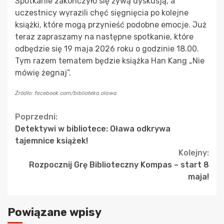
Spotkanie zakończyło się żywą dyskusją, a
uczestnicy wyrazili chęć sięgnięcia po kolejne
książki, które mogą przynieść podobne emocje. Już
teraz zapraszamy na następne spotkanie, które
odbędzie się 19 maja 2026 roku o godzinie 18.00.
Tym razem tematem będzie książka Han Kang „Nie
mówię żegnaj”.
Źródło: facebook.com/biblioteka.olawa
Continue
Poprzedni:
Detektywi w bibliotece: Oława odkrywa
Reading
tajemnice książek!
Kolejny:
Rozpocznij Grę Biblioteczny Kompas – start 8
maja!
Powiązane wpisy