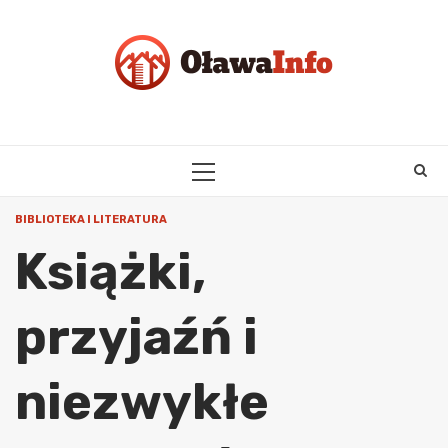
Skip
to
content
PRIMARY
MENU
BIBLIOTEKA I LITERATURA
Książki,
przyjaźń i
niezwykłe