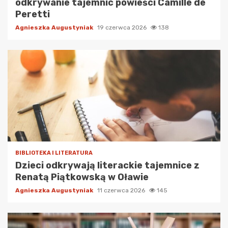
odkrywanie tajemnic powieści Camille de
Peretti
Agnieszka Augustyniak
19 czerwca 2026
138
BIBLIOTEKA I LITERATURA
Dzieci odkrywają literackie tajemnice z
Renatą Piątkowską w Oławie
Agnieszka Augustyniak
11 czerwca 2026
145