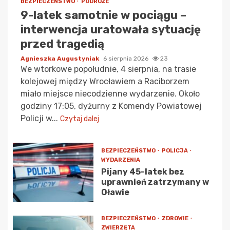
BEZPIECZEŃSTWO
PODRÓŻE
9-latek samotnie w pociągu –
interwencja uratowała sytuację
przed tragedią
Agnieszka Augustyniak
6 sierpnia 2026
23
We wtorkowe popołudnie, 4 sierpnia, na trasie
kolejowej między Wrocławiem a Raciborzem
miało miejsce niecodzienne wydarzenie. Około
godziny 17:05, dyżurny z Komendy Powiatowej
Policji w...
Czytaj dalej
BEZPIECZEŃSTWO
POLICJA
WYDARZENIA
Pijany 45-latek bez
uprawnień zatrzymany w
Oławie
BEZPIECZEŃSTWO
ZDROWIE
ZWIERZĘTA