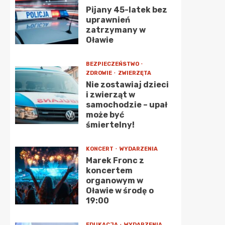
Pijany 45-latek bez
uprawnień
zatrzymany w
Oławie
BEZPIECZEŃSTWO
ZDROWIE
ZWIERZĘTA
Nie zostawiaj dzieci
i zwierząt w
samochodzie – upał
może być
śmiertelny!
KONCERT
WYDARZENIA
Marek Fronc z
koncertem
organowym w
Oławie w środę o
19:00
EDUKACJA
WYDARZENIA