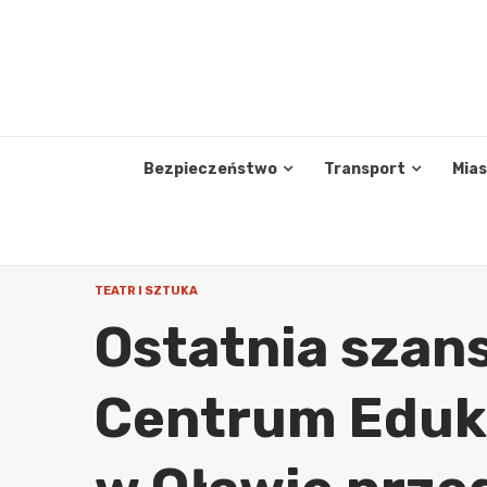
Skip
to
content
Bezpieczeństwo
Transport
Mia
TEATR I SZTUKA
Ostatnia szan
Centrum Eduka