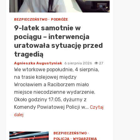
BEZPIECZEŃSTWO
PODRÓŻE
9-latek samotnie w
pociągu – interwencja
uratowała sytuację przed
tragedią
Agnieszka Augustyniak
6 sierpnia 2026
27
We wtorkowe popołudnie, 4 sierpnia,
na trasie kolejowej między
Wrocławiem a Raciborzem miało
miejsce niecodzienne wydarzenie.
Około godziny 17:05, dyżurny z
Komendy Powiatowej Policji w...
Czytaj
dalej
BEZPIECZEŃSTWO
POLICJA
WYDARZENIA