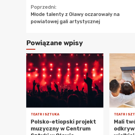
Continue
Poprzedni:
Młode talenty z Oławy oczarowały na
Reading
powiatowej gali artystycznej
Powiązane wpisy
TEATR I SZTUKA
TEATR I SZ
Polsko-etiopski projekt
Mali tw
muzyczny w Centrum
odkryw