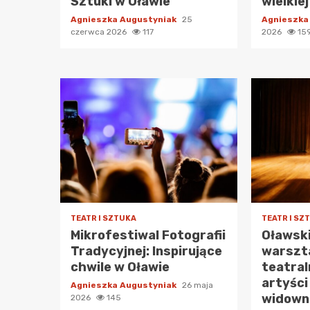
Sztuki w Oławie
wielkie
Agnieszka Augustyniak
25
Agnieszka
czerwca 2026
117
2026
15
TEATR I SZTUKA
TEATR I SZ
Mikrofestiwal Fotografii
Oławski
Tradycyjnej: Inspirujące
warszt
chwile w Oławie
teatral
artyści
Agnieszka Augustyniak
26 maja
widown
2026
145