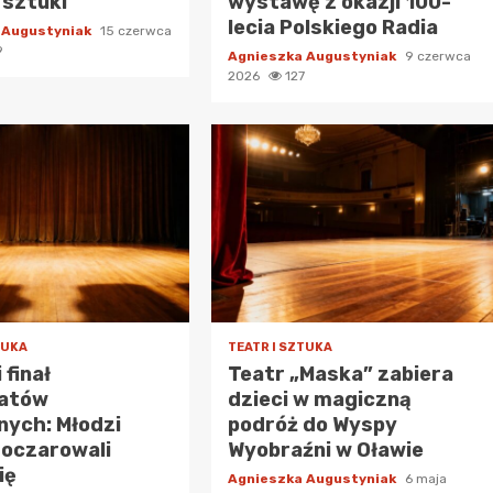
j sztuki
wystawę z okazji 100-
lecia Polskiego Radia
 Augustyniak
15 czerwca
9
Agnieszka Augustyniak
9 czerwca
2026
127
TUKA
TEATR I SZTUKA
 finał
Teatr „Maska” zabiera
atów
dzieci w magiczną
nych: Młodzi
podróż do Wyspy
 oczarowali
Wyobraźni w Oławie
ię
Agnieszka Augustyniak
6 maja