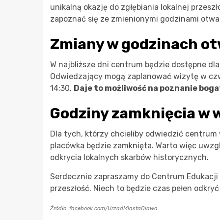
unikalną okazję do zgłębiania lokalnej przes
zapoznać się ze zmienionymi godzinami otwar
Zmiany w godzinach ot
W najbliższe dni centrum będzie dostępne dl
Odwiedzający mogą zaplanować wizytę w czwar
14:30.
Daje to możliwość na poznanie boga
Godziny zamknięcia w
Dla tych, którzy chcieliby odwiedzić centru
placówka będzie zamknięta. Warto więc uwzglę
odkrycia lokalnych skarbów historycznych.
Serdecznie zapraszamy do Centrum Edukacji H
przeszłość. Niech to będzie czas pełen odkryć 
Źródło: facebook.com/UrzadMiastaOlawa