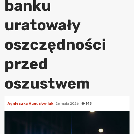
banku
uratowały
oszczędności
przed
oszustwem
Agnieszka Augustyniak
26 maja 2026
148