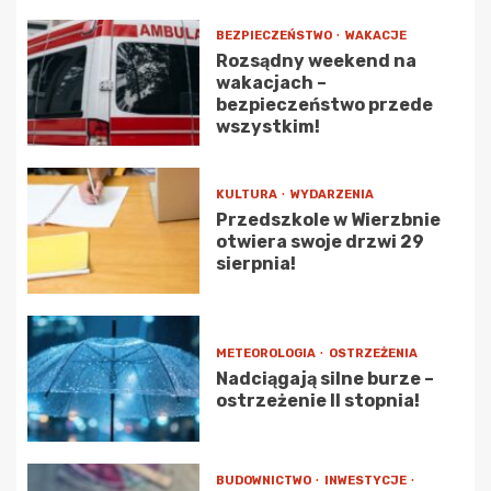
BEZPIECZEŃSTWO
WAKACJE
Rozsądny weekend na
wakacjach –
bezpieczeństwo przede
wszystkim!
KULTURA
WYDARZENIA
Przedszkole w Wierzbnie
otwiera swoje drzwi 29
sierpnia!
METEOROLOGIA
OSTRZEŻENIA
Nadciągają silne burze –
ostrzeżenie II stopnia!
BUDOWNICTWO
INWESTYCJE