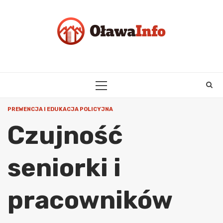
Skip
to
content
PRIMARY
MENU
PREWENCJA I EDUKACJA POLICYJNA
Czujność
seniorki i
pracowników