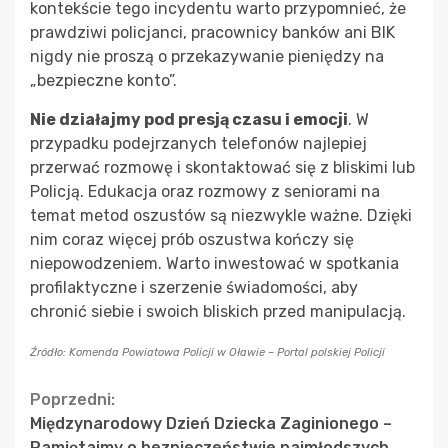
kontekście tego incydentu warto przypomnieć, że
prawdziwi policjanci, pracownicy banków ani BIK
nigdy nie proszą o przekazywanie pieniędzy na
„bezpieczne konto”.
Nie działajmy pod presją czasu i emocji
. W
przypadku podejrzanych telefonów najlepiej
przerwać rozmowę i skontaktować się z bliskimi lub
Policją. Edukacja oraz rozmowy z seniorami na
temat metod oszustów są niezwykle ważne. Dzięki
nim coraz więcej prób oszustwa kończy się
niepowodzeniem. Warto inwestować w spotkania
profilaktyczne i szerzenie świadomości, aby
chronić siebie i swoich bliskich przed manipulacją.
Źródło: Komenda Powiatowa Policji w Oławie – Portal polskiej Policji
Continue
Poprzedni:
Międzynarodowy Dzień Dziecka Zaginionego –
Reading
Pamiętajmy o bezpieczeństwie najmłodszych