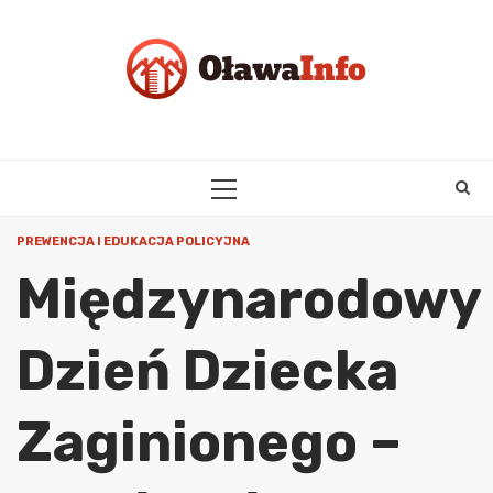
Skip
to
content
PRIMARY
MENU
PREWENCJA I EDUKACJA POLICYJNA
Międzynarodowy
Dzień Dziecka
Zaginionego –