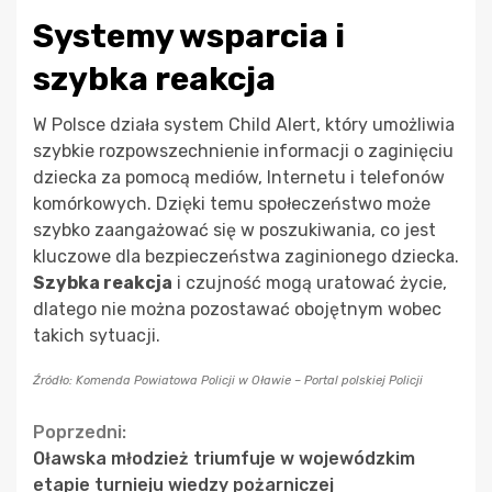
Systemy wsparcia i
szybka reakcja
W Polsce działa system Child Alert, który umożliwia
szybkie rozpowszechnienie informacji o zaginięciu
dziecka za pomocą mediów, Internetu i telefonów
komórkowych. Dzięki temu społeczeństwo może
szybko zaangażować się w poszukiwania, co jest
kluczowe dla bezpieczeństwa zaginionego dziecka.
Szybka reakcja
i czujność mogą uratować życie,
dlatego nie można pozostawać obojętnym wobec
takich sytuacji.
Źródło: Komenda Powiatowa Policji w Oławie – Portal polskiej Policji
Continue
Poprzedni:
Oławska młodzież triumfuje w wojewódzkim
Reading
etapie turnieju wiedzy pożarniczej