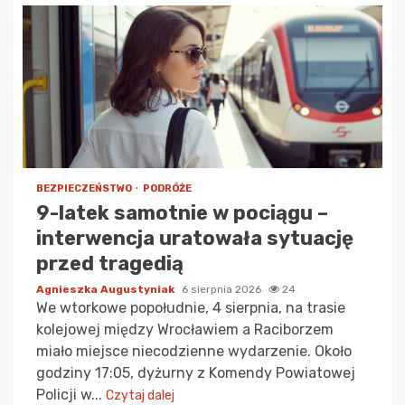
BEZPIECZEŃSTWO
PODRÓŻE
9-latek samotnie w pociągu –
interwencja uratowała sytuację
przed tragedią
Agnieszka Augustyniak
6 sierpnia 2026
24
We wtorkowe popołudnie, 4 sierpnia, na trasie
kolejowej między Wrocławiem a Raciborzem
miało miejsce niecodzienne wydarzenie. Około
godziny 17:05, dyżurny z Komendy Powiatowej
Policji w...
Czytaj dalej