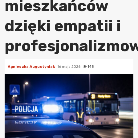
mieszkańców
dzięki empatii i
profesjonalizmo
Agnieszka Augustyniak
16 maja 2026
148