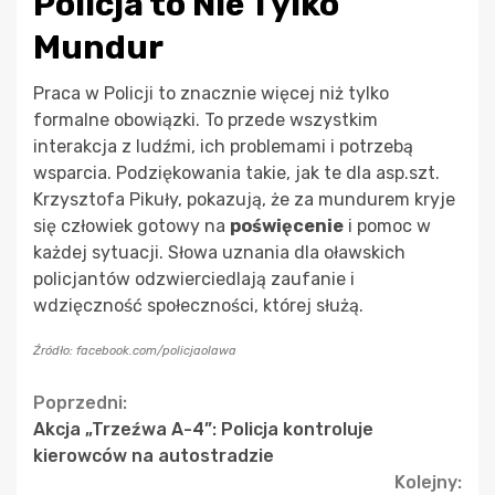
Policja to Nie Tylko
Mundur
Praca w Policji to znacznie więcej niż tylko
formalne obowiązki. To przede wszystkim
interakcja z ludźmi, ich problemami i potrzebą
wsparcia. Podziękowania takie, jak te dla asp.szt.
Krzysztofa Pikuły, pokazują, że za mundurem kryje
się człowiek gotowy na
poświęcenie
i pomoc w
każdej sytuacji. Słowa uznania dla oławskich
policjantów odzwierciedlają zaufanie i
wdzięczność społeczności, której służą.
Źródło: facebook.com/policjaolawa
Continue
Poprzedni:
Akcja „Trzeźwa A-4”: Policja kontroluje
Reading
kierowców na autostradzie
Kolejny: