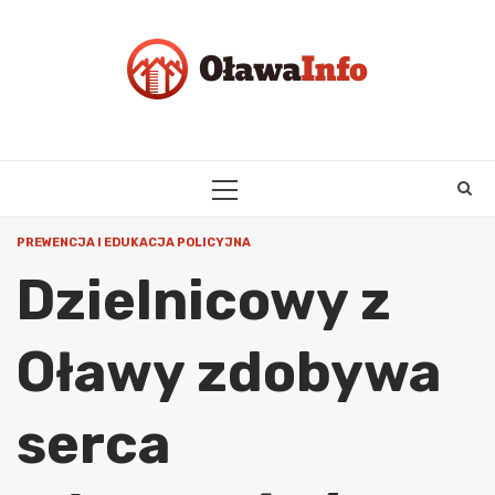
Skip
to
content
PRIMARY
MENU
PREWENCJA I EDUKACJA POLICYJNA
Dzielnicowy z
Oławy zdobywa
serca