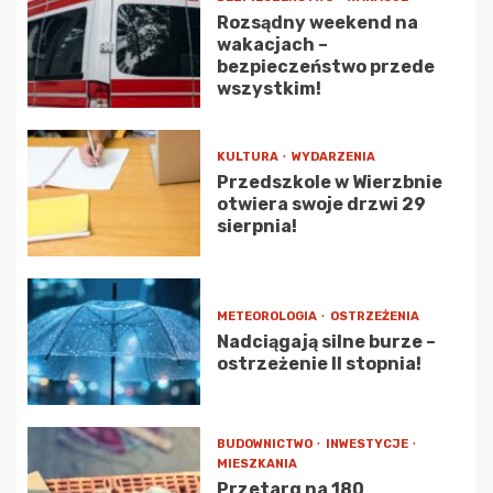
Rozsądny weekend na
wakacjach –
bezpieczeństwo przede
wszystkim!
KULTURA
WYDARZENIA
Przedszkole w Wierzbnie
otwiera swoje drzwi 29
sierpnia!
METEOROLOGIA
OSTRZEŻENIA
Nadciągają silne burze –
ostrzeżenie II stopnia!
BUDOWNICTWO
INWESTYCJE
MIESZKANIA
Przetarg na 180