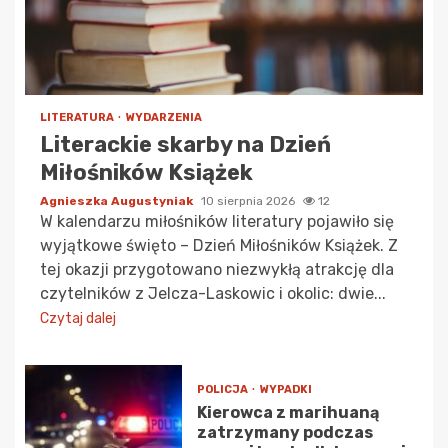
LITERATURA
WYDARZENIA
Literackie skarby na Dzień
Miłośników Książek
Agnieszka Augustyniak
10 sierpnia 2026
12
W kalendarzu miłośników literatury pojawiło się
wyjątkowe święto – Dzień Miłośników Książek. Z
tej okazji przygotowano niezwykłą atrakcję dla
czytelników z Jelcza-Laskowic i okolic: dwie...
Czytaj dalej
POLICJA
WYPADKI
Kierowca z marihuaną
zatrzymany podczas