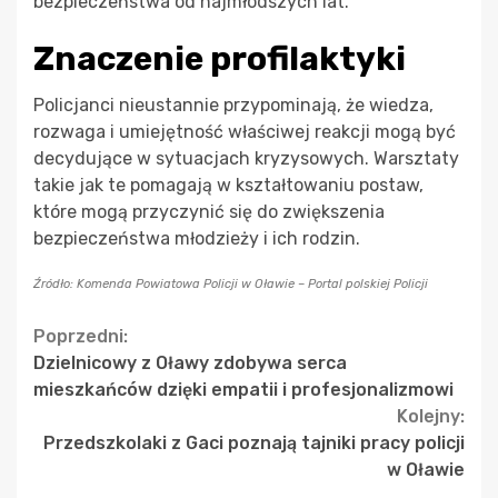
bezpieczeństwa od najmłodszych lat.
Znaczenie profilaktyki
Policjanci nieustannie przypominają, że wiedza,
rozwaga i umiejętność właściwej reakcji mogą być
decydujące w sytuacjach kryzysowych. Warsztaty
takie jak te pomagają w kształtowaniu postaw,
które mogą przyczynić się do zwiększenia
bezpieczeństwa młodzieży i ich rodzin.
Źródło: Komenda Powiatowa Policji w Oławie – Portal polskiej Policji
Continue
Poprzedni:
Dzielnicowy z Oławy zdobywa serca
Reading
mieszkańców dzięki empatii i profesjonalizmowi
Kolejny:
Przedszkolaki z Gaci poznają tajniki pracy policji
w Oławie