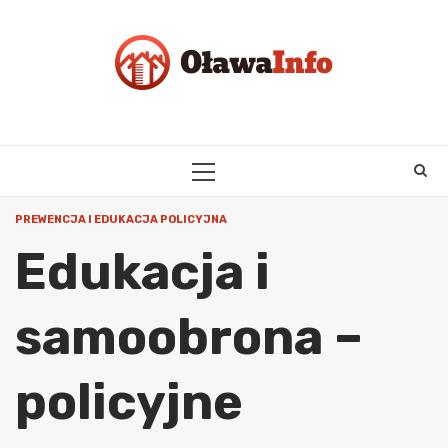
Skip
to
content
PRIMARY
MENU
PREWENCJA I EDUKACJA POLICYJNA
Edukacja i
samoobrona –
policyjne