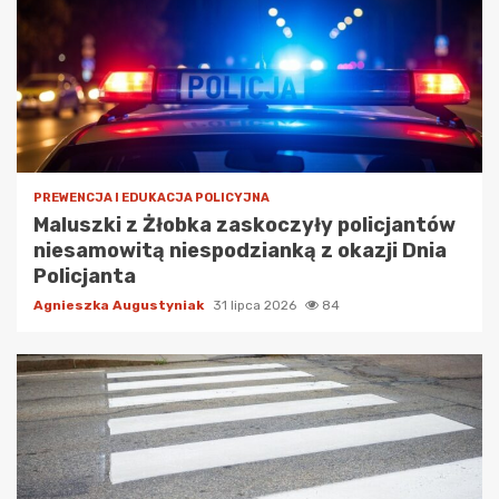
PREWENCJA I EDUKACJA POLICYJNA
Maluszki z Żłobka zaskoczyły policjantów
niesamowitą niespodzianką z okazji Dnia
Policjanta
Agnieszka Augustyniak
31 lipca 2026
84