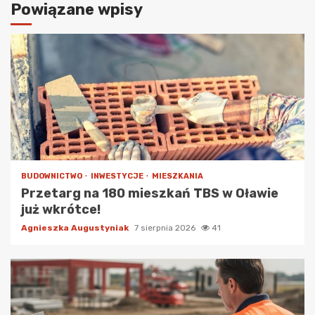
Powiązane wpisy
BUDOWNICTWO
INWESTYCJE
MIESZKANIA
Przetarg na 180 mieszkań TBS w Oławie
już wkrótce!
Agnieszka Augustyniak
7 sierpnia 2026
41