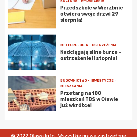
KULTURA
WYDARZENIA
Przedszkole w Wierzbnie
otwiera swoje drzwi 29
sierpnia!
METEOROLOGIA
OSTRZEŻENIA
Nadciągają silne burze –
ostrzeżenie II stopnia!
BUDOWNICTWO
INWESTYCJE
MIESZKANIA
Przetarg na 180
mieszkań TBS w Oławie
już wkrótce!
© 2022 Oława Info- Wszystkie prawa zastrzeżone