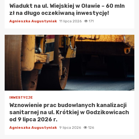
Wiadukt na ul. Wiejskiej w Oławie – 60 mln
zł na długo oczekiwaną inwestycję!
Agnieszka Augustyniak
11 lipca 2026
171
INWESTYCJE
Wznowienie prac budowlanych kanalizacji
sanitarnej na ul. Krótkiej w Godzikowicach
od 9 lipca 2026 r.
Agnieszka Augustyniak
9 lipca 2026
126