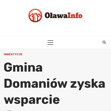
Skip
to
content
PRIMARY
MENU
INWESTYCJE
Gmina
Domaniów zyska
wsparcie