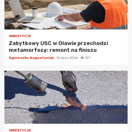
INWESTYCJE
Zabytkowy USC w Oławie przechodzi
metamorfozę: remont na finiszu
Agnieszka Augustyniak
16 lipca 2026
107
INWESTYCJE