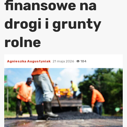
finansowe na
drogi i grunty
rolne
Agnieszka Augustyniak
21 maja 2026
184