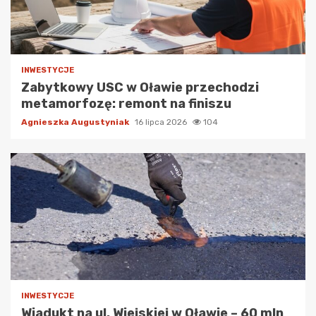
INWESTYCJE
Zabytkowy USC w Oławie przechodzi
metamorfozę: remont na finiszu
Agnieszka Augustyniak
16 lipca 2026
104
INWESTYCJE
Wiadukt na ul. Wiejskiej w Oławie – 60 mln