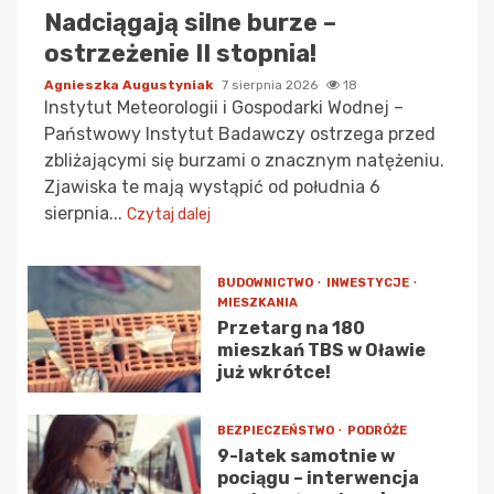
Nadciągają silne burze –
ostrzeżenie II stopnia!
Agnieszka Augustyniak
7 sierpnia 2026
18
Instytut Meteorologii i Gospodarki Wodnej –
Państwowy Instytut Badawczy ostrzega przed
zbliżającymi się burzami o znacznym natężeniu.
Zjawiska te mają wystąpić od południa 6
sierpnia...
Czytaj dalej
BUDOWNICTWO
INWESTYCJE
MIESZKANIA
Przetarg na 180
mieszkań TBS w Oławie
już wkrótce!
BEZPIECZEŃSTWO
PODRÓŻE
9-latek samotnie w
pociągu – interwencja