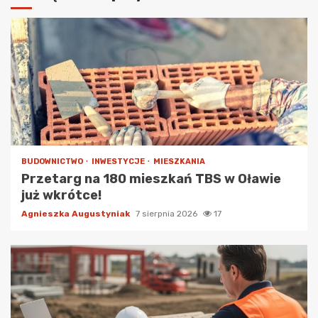
BUDOWNICTWO
INWESTYCJE
MIESZKANIA
Przetarg na 180 mieszkań TBS w Oławie
już wkrótce!
Agnieszka Augustyniak
7 sierpnia 2026
17