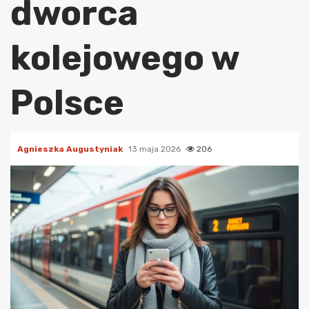
dworca
kolejowego w
Polsce
Agnieszka Augustyniak
13 maja 2026
206