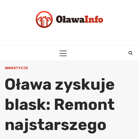
Skip
to
content
PRIMARY
MENU
INWESTYCJE
Oława zyskuje
blask: Remont
najstarszego