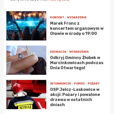
KONCERT
WYDARZENIA
Marek Fronc z
koncertem organowym w
Oławie w środę o 19:00
EDUKACJA
WYDARZENIA
Odkryj Gminny Żłobek w
Marcinkowicach podczas
Dnia Otwartego!
INTERWENCJE
POMOC
POŻARY
OSP Jelcz-Laskowice w
akcji: Pożary i powalone
drzewa w ostatnich
dniach