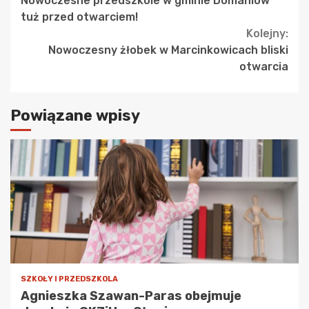
Nowoczesne przedszkole w gminie Domaniów
Reading
tuż przed otwarciem!
Kolejny:
Nowoczesny żłobek w Marcinkowicach bliski
otwarcia
Powiązane wpisy
SZKOŁY I PRZEDSZKOLA
Agnieszka Szawan-Paras obejmuje