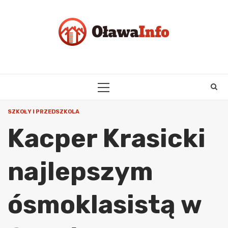
Skip
to
content
PRIMARY
MENU
SZKOŁY I PRZEDSZKOLA
Kacper Krasicki
najlepszym
ósmoklasistą w