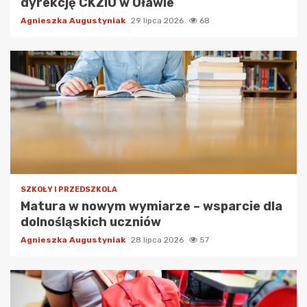
dyrekcję CKZiU w Oławie
Agnieszka Augustyniak
29 lipca 2026
68
SZKOŁY I PRZEDSZKOLA
Matura w nowym wymiarze – wsparcie dla
dolnośląskich uczniów
Agnieszka Augustyniak
28 lipca 2026
57