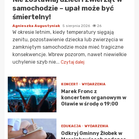
samochodzie – upał może być
śmiertelny!
Agnieszka Augustyniak
5 sierpnia 2026
26
W okresie letnim, kiedy temperatury sięgają
zenitu, pozostawienie dziecka lub zwierzęcia w
zamkniętym samochodzie może mieć tragiczne
konsekwencje. Wbrew pozorom, nawet niewielkie
uchylenie szyb nie...
Czytaj dalej
KONCERT
WYDARZENIA
Marek Fronc z
koncertem organowym w
Oławie w środę o 19:00
EDUKACJA
WYDARZENIA
Odkryj Gminny Żłobek w