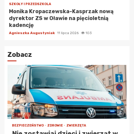
SZKOŁY I PRZEDSZKOLA
Monika Kropaczewska-Kasprzak nową
dyrektor ZS w Oławie na pięcioletnią
kadencję
Agnieszka Augustyniak
11 lipca 2026
103
Zobacz
BEZPIECZEŃSTWO
ZDROWIE
ZWIERZĘTA
Nie zostawiaj dzieci i zwierząt w