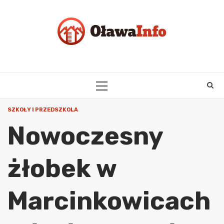
Skip
to
content
PRIMARY
MENU
SZKOŁY I PRZEDSZKOLA
Nowoczesny
żłobek w
Marcinkowicach