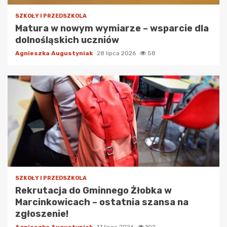
SZKOŁY I PRZEDSZKOLA
Matura w nowym wymiarze – wsparcie dla
dolnośląskich uczniów
Agnieszka Augustyniak
28 lipca 2026
58
SZKOŁY I PRZEDSZKOLA
Rekrutacja do Gminnego Żłobka w
Marcinkowicach – ostatnia szansa na
zgłoszenie!
Agnieszka Augustyniak
17 lipca 2026
102