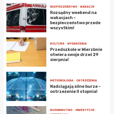
BEZPIECZEŃSTWO
WAKACJE
Rozsądny weekend na
wakacjach –
bezpieczeństwo przede
wszystkim!
KULTURA
WYDARZENIA
Przedszkole w Wierzbnie
otwiera swoje drzwi 29
sierpnia!
METEOROLOGIA
OSTRZEŻENIA
Nadciągają silne burze –
ostrzeżenie II stopnia!
BUDOWNICTWO
INWESTYCJE