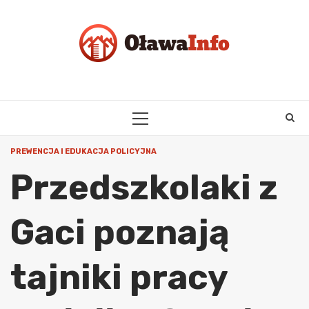
Skip
to
content
PRIMARY
MENU
PREWENCJA I EDUKACJA POLICYJNA
Przedszkolaki z
Gaci poznają
tajniki pracy