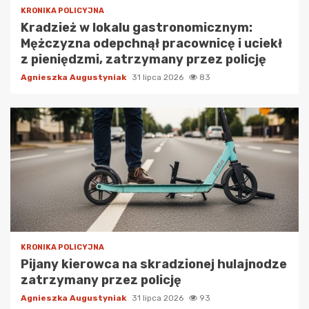
KRONIKA POLICYJNA
Kradzież w lokalu gastronomicznym:
Mężczyzna odepchnął pracownicę i uciekł
z pieniędzmi, zatrzymany przez policję
Agnieszka Augustyniak
31 lipca 2026
83
KRONIKA POLICYJNA
Pijany kierowca na skradzionej hulajnodze
zatrzymany przez policję
Agnieszka Augustyniak
31 lipca 2026
93