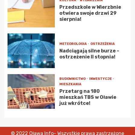
KULTURA
WYDARZENIA
Przedszkole w Wierzbnie
otwiera swoje drzwi 29
sierpnia!
METEOROLOGIA
OSTRZEŻENIA
Nadciągają silne burze –
ostrzeżenie II stopnia!
BUDOWNICTWO
INWESTYCJE
MIESZKANIA
Przetarg na 180
mieszkań TBS w Oławie
już wkrótce!
© 2022 Oława Info- Wszystkie prawa zastrzeżone