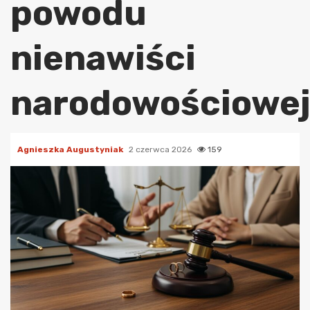
powodu
nienawiści
narodowościowe
Agnieszka Augustyniak
2 czerwca 2026
159