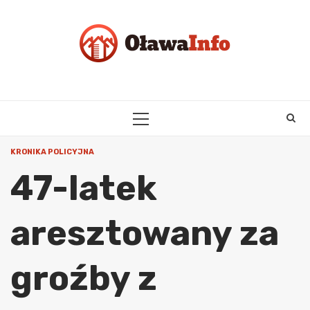
Skip
to
content
PRIMARY
MENU
KRONIKA POLICYJNA
47-latek
aresztowany za
groźby z