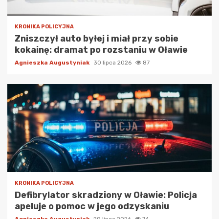
KRONIKA POLICYJNA
Zniszczył auto byłej i miał przy sobie
kokainę: dramat po rozstaniu w Oławie
Agnieszka Augustyniak
30 lipca 2026
87
KRONIKA POLICYJNA
Defibrylator skradziony w Oławie: Policja
apeluje o pomoc w jego odzyskaniu