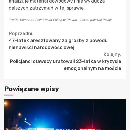
analizuje materiał dowodowy i nie wyklucza
dalszych zatrzymań w tej sprawie.
Źródło: Komenda Powiatowa Policji w Oławie – Portal polskiej Policji
Continue
Poprzedni:
47-latek aresztowany za groźby z powodu
Reading
nienawiści narodowościowej
Kolejny:
Policjanci oławscy uratowali 23-latka w kryzysie
emocjonalnym na moście
Powiązane wpisy