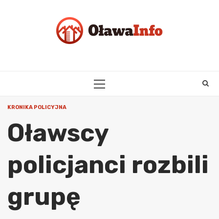
Skip
to
content
PRIMARY
MENU
KRONIKA POLICYJNA
Oławscy
policjanci rozbili
grupę