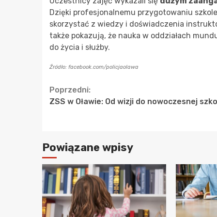
Uczestnicy zajęć wykazali się
dużym zaang
Dzięki profesjonalnemu przygotowaniu szkole
skorzystać z wiedzy i doświadczenia instrukto
także pokazują, że nauka w oddziałach mund
do życia i służby.
Źródło: facebook.com/policjaolawa
Continue
Poprzedni:
ZSS w Oławie: Od wizji do nowoczesnej szko
Reading
Powiązane wpisy