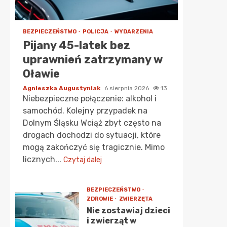
BEZPIECZEŃSTWO
POLICJA
WYDARZENIA
Pijany 45-latek bez
uprawnień zatrzymany w
Oławie
Agnieszka Augustyniak
6 sierpnia 2026
13
Niebezpieczne połączenie: alkohol i
samochód. Kolejny przypadek na
Dolnym Śląsku Wciąż zbyt często na
drogach dochodzi do sytuacji, które
mogą zakończyć się tragicznie. Mimo
licznych...
Czytaj dalej
BEZPIECZEŃSTWO
ZDROWIE
ZWIERZĘTA
Nie zostawiaj dzieci
i zwierząt w