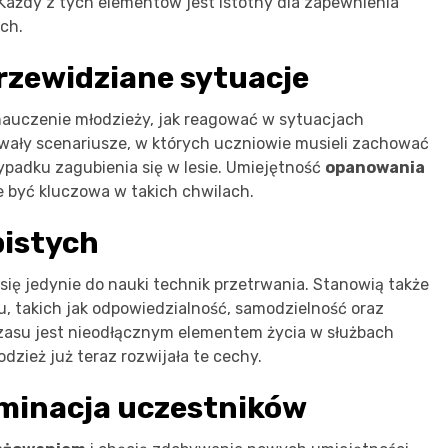
 Każdy z tych elementów jest istotny dla zapewnienia
ch.
rzewidziane sytuacje
nauczenie młodzieży, jak reagować w sytuacjach
owały scenariusze, w których uczniowie musieli zachować
rzypadku zagubienia się w lesie. Umiejętność
opanowania
 być kluczowa w takich chwilach.
bistych
się jedynie do nauki technik przetrwania. Stanowią także
, takich jak odpowiedzialność, samodzielność oraz
czasu jest nieodłącznym elementem życia w służbach
dzież już teraz rozwijała te cechy.
minacja uczestników