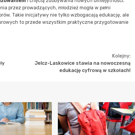
ażowaniem
i chęcią zdobywania nowych umiejętności.
nia przez prowadzących, młodzież mogła w pełni
rów. Takie inicjatywy nie tylko wzbogacają edukację, ale
urowych to przede wszystkim praktyczne przygotowanie
Kolejny:
ły
Jelcz-Laskowice stawia na nowoczesną
edukację cyfrową w szkołach!