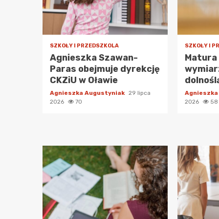
SZKOŁY I PRZEDSZKOLA
SZKOŁY I 
Agnieszka Szawan-
Matura
Paras obejmuje dyrekcję
wymiarz
CKZiU w Oławie
dolnośl
Agnieszka Augustyniak
29 lipca
Agnieszka
2026
70
2026
58