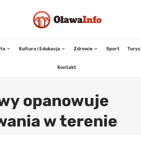
sto
Kultura i Edukacja
Zdrowie
Sport
Turys
Kontakt
awy opanowuje
wania w terenie