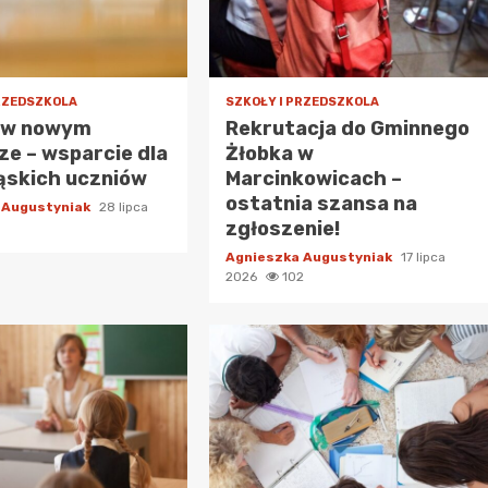
PRZEDSZKOLA
SZKOŁY I PRZEDSZKOLA
 w nowym
Rekrutacja do Gminnego
e – wsparcie dla
Żłobka w
ąskich uczniów
Marcinkowicach –
ostatnia szansa na
 Augustyniak
28 lipca
zgłoszenie!
Agnieszka Augustyniak
17 lipca
2026
102