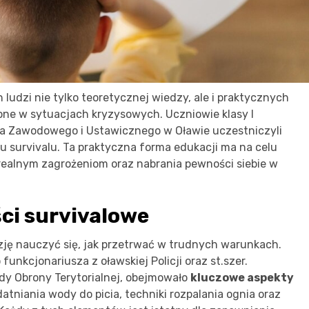
dzi nie tylko teoretycznej wiedzy, ale i praktycznych
one w sytuacjach kryzysowych. Uczniowie klasy I
a Zawodowego i Ustawicznego w Oławie uczestniczyli
 survivalu. Ta praktyczna forma edukacji ma na celu
realnym zagrożeniom oraz nabrania pewności siebie w
ci survivalowe
zję nauczyć się, jak przetrwać w trudnych warunkach.
nkcjonariusza z oławskiej Policji oraz st.szer.
ady Obrony Terytorialnej, obejmowało
kluczowe aspekty
atniania wody do picia, techniki rozpalania ognia oraz