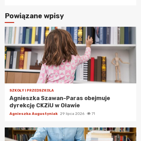
Powiązane wpisy
SZKOŁY I PRZEDSZKOLA
Agnieszka Szawan-Paras obejmuje
dyrekcję CKZiU w Oławie
Agnieszka Augustyniak
29 lipca 2026
71