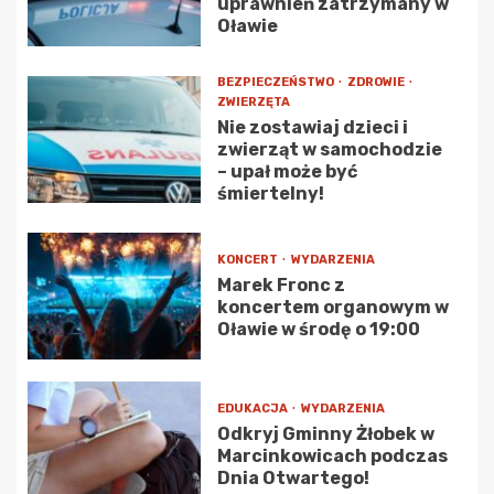
uprawnień zatrzymany w
Oławie
BEZPIECZEŃSTWO
ZDROWIE
ZWIERZĘTA
Nie zostawiaj dzieci i
zwierząt w samochodzie
– upał może być
śmiertelny!
KONCERT
WYDARZENIA
Marek Fronc z
koncertem organowym w
Oławie w środę o 19:00
EDUKACJA
WYDARZENIA
Odkryj Gminny Żłobek w
Marcinkowicach podczas
Dnia Otwartego!