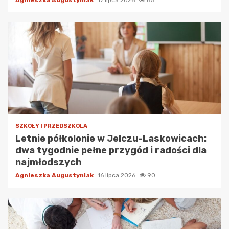
Agnieszka Augustyniak
17 lipca 2026
85
SZKOŁY I PRZEDSZKOLA
Letnie półkolonie w Jelczu-Laskowicach:
dwa tygodnie pełne przygód i radości dla
najmłodszych
Agnieszka Augustyniak
16 lipca 2026
90