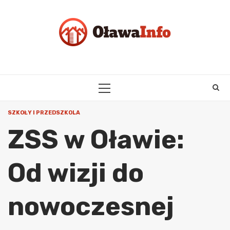
Skip
to
content
PRIMARY
MENU
SZKOŁY I PRZEDSZKOLA
ZSS w Oławie:
Od wizji do
nowoczesnej