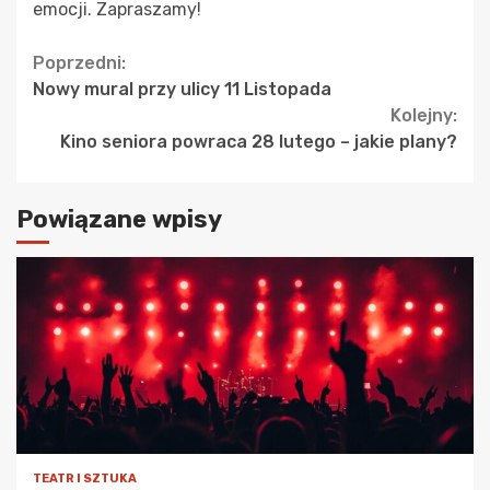
emocji. Zapraszamy!
Continue
Poprzedni:
Nowy mural przy ulicy 11 Listopada
Reading
Kolejny:
Kino seniora powraca 28 lutego – jakie plany?
Powiązane wpisy
TEATR I SZTUKA