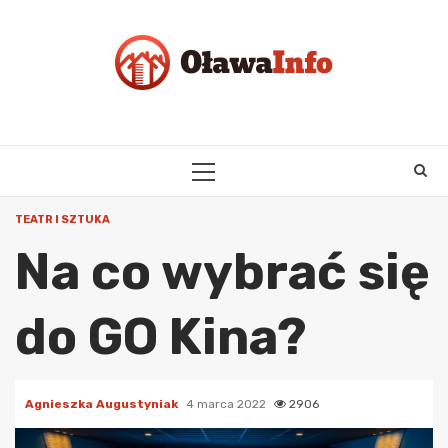
Skip
to
content
PRIMARY
MENU
TEATR I SZTUKA
Na co wybrać się
do GO Kina?
Agnieszka Augustyniak
4 marca 2022
2906