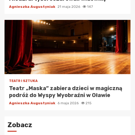
Agnieszka Augustyniak
21 maja 2026
147
TEATR I SZTUKA
Teatr „Maska” zabiera dzieci w magiczną
podróż do Wyspy Wyobraźni w Oławie
Agnieszka Augustyniak
6 maja 2026
215
Zobacz