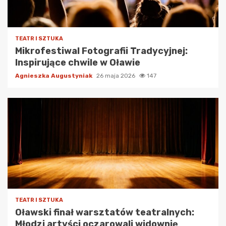
TEATR I SZTUKA
Mikrofestiwal Fotografii Tradycyjnej:
Inspirujące chwile w Oławie
Agnieszka Augustyniak
26 maja 2026
147
TEATR I SZTUKA
Oławski finał warsztatów teatralnych:
Młodzi artyści oczarowali widownię