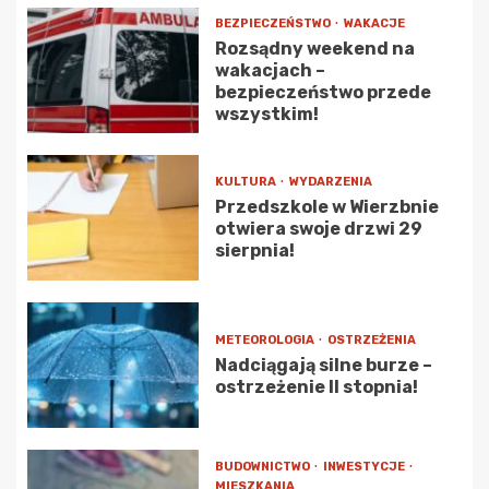
BEZPIECZEŃSTWO
WAKACJE
Rozsądny weekend na
wakacjach –
bezpieczeństwo przede
wszystkim!
KULTURA
WYDARZENIA
Przedszkole w Wierzbnie
otwiera swoje drzwi 29
sierpnia!
METEOROLOGIA
OSTRZEŻENIA
Nadciągają silne burze –
ostrzeżenie II stopnia!
BUDOWNICTWO
INWESTYCJE
MIESZKANIA