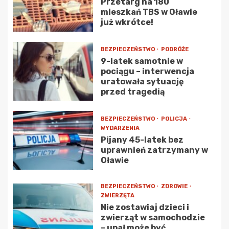
Przetarg na 180
mieszkań TBS w Oławie
już wkrótce!
BEZPIECZEŃSTWO
PODRÓŻE
9-latek samotnie w
pociągu – interwencja
uratowała sytuację
przed tragedią
BEZPIECZEŃSTWO
POLICJA
WYDARZENIA
Pijany 45-latek bez
uprawnień zatrzymany w
Oławie
BEZPIECZEŃSTWO
ZDROWIE
ZWIERZĘTA
Nie zostawiaj dzieci i
zwierząt w samochodzie
– upał może być