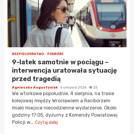
BEZPIECZEŃSTWO
PODRÓŻE
9-latek samotnie w pociągu –
interwencja uratowała sytuację
przed tragedią
Agnieszka Augustyniak
6 sierpnia 2026
25
We wtorkowe popołudnie, 4 sierpnia, na trasie
kolejowej między Wrocławiem a Raciborzem
miało miejsce niecodzienne wydarzenie. Około
godziny 17:05, dyżurny z Komendy Powiatowej
Policji w...
Czytaj dalej