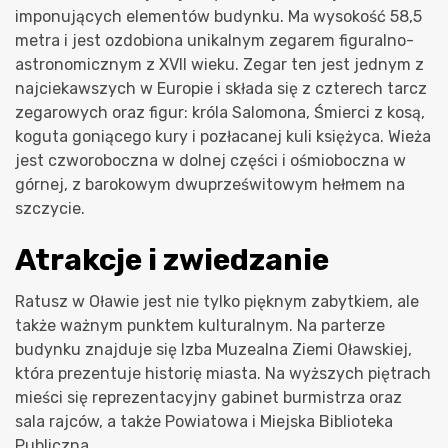
imponujących elementów budynku. Ma wysokość 58,5
metra i jest ozdobiona unikalnym zegarem figuralno-
astronomicznym z XVII wieku. Zegar ten jest jednym z
najciekawszych w Europie i składa się z czterech tarcz
zegarowych oraz figur: króla Salomona, Śmierci z kosą,
koguta goniącego kury i pozłacanej kuli księżyca. Wieża
jest czworoboczna w dolnej części i ośmioboczna w
górnej, z barokowym dwuprześwitowym hełmem na
szczycie.
Atrakcje i zwiedzanie
Ratusz w Oławie jest nie tylko pięknym zabytkiem, ale
także ważnym punktem kulturalnym. Na parterze
budynku znajduje się Izba Muzealna Ziemi Oławskiej,
która prezentuje historię miasta. Na wyższych piętrach
mieści się reprezentacyjny gabinet burmistrza oraz
sala rajców, a także Powiatowa i Miejska Biblioteka
Publiczna.