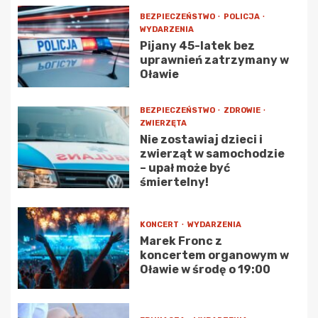
BEZPIECZEŃSTWO
POLICJA
WYDARZENIA
Pijany 45-latek bez
uprawnień zatrzymany w
Oławie
BEZPIECZEŃSTWO
ZDROWIE
ZWIERZĘTA
Nie zostawiaj dzieci i
zwierząt w samochodzie
– upał może być
śmiertelny!
KONCERT
WYDARZENIA
Marek Fronc z
koncertem organowym w
Oławie w środę o 19:00