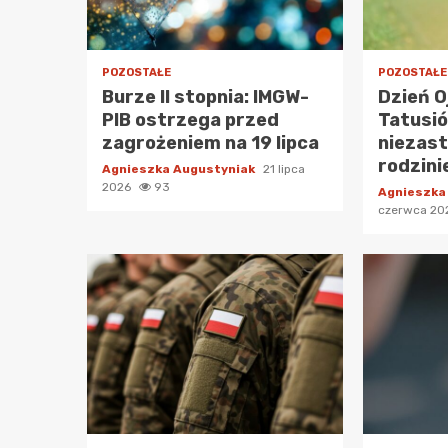
POZOSTAŁE
POZOSTAŁE
Burze II stopnia: IMGW-
Dzień O
PIB ostrzega przed
Tatusió
zagrożeniem na 19 lipca
niezast
rodzini
Agnieszka Augustyniak
21 lipca
2026
93
Agnieszka
czerwca 2