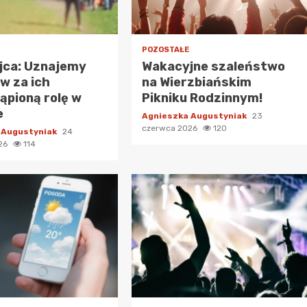
POZOSTAŁE
jca: Uznajemy
Wakacyjne szaleństwo
w za ich
na Wierzbiańskim
ąpioną rolę w
Pikniku Rodzinnym!
e
Agnieszka Augustyniak
23
czerwca 2026
120
 Augustyniak
24
026
114