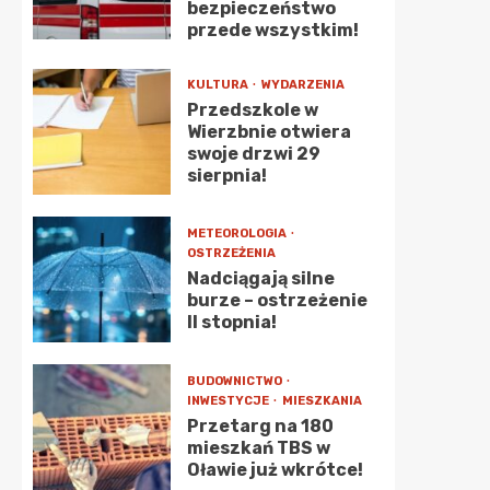
bezpieczeństwo
przede wszystkim!
KULTURA
WYDARZENIA
Przedszkole w
Wierzbnie otwiera
swoje drzwi 29
sierpnia!
METEOROLOGIA
OSTRZEŻENIA
Nadciągają silne
burze – ostrzeżenie
II stopnia!
BUDOWNICTWO
INWESTYCJE
MIESZKANIA
Przetarg na 180
mieszkań TBS w
Oławie już wkrótce!