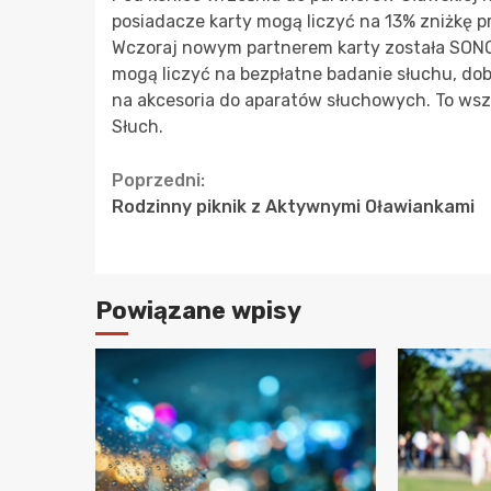
posiadacze karty mogą liczyć na 13% zniżkę p
Wczoraj nowym partnerem karty została SONOV
mogą liczyć na bezpłatne badanie słuchu, dob
na akcesoria do aparatów słuchowych. To ws
Słuch.
Continue
Poprzedni:
Rodzinny piknik z Aktywnymi Oławiankami
Reading
Powiązane wpisy