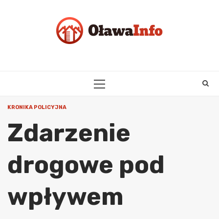
Skip
to
content
PRIMARY
MENU
KRONIKA POLICYJNA
Zdarzenie
drogowe pod
wpływem