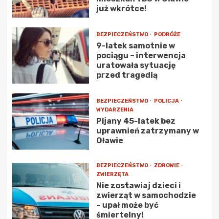
już wkrótce!
BEZPIECZEŃSTWO
PODRÓŻE
9-latek samotnie w
pociągu – interwencja
uratowała sytuację
przed tragedią
BEZPIECZEŃSTWO
POLICJA
WYDARZENIA
Pijany 45-latek bez
uprawnień zatrzymany w
Oławie
BEZPIECZEŃSTWO
ZDROWIE
ZWIERZĘTA
Nie zostawiaj dzieci i
zwierząt w samochodzie
– upał może być
śmiertelny!