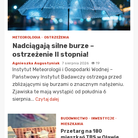
METEOROLOGIA
OSTRZEŻENIA
Nadciągają silne burze –
ostrzeżenie II stopnia!
Agnieszka Augustyniak
7 sierpnia 2026
19
Instytut Meteorologii i Gospodarki Wodnej –
Państwowy Instytut Badawczy ostrzega przed
zbliżającymi się burzami o znacznym natężeniu.
Zjawiska te mają wystąpić od południa 6
sierpnia...
Czytaj dalej
BUDOWNICTWO
INWESTYCJE
MIESZKANIA
Przetarg na 180
mieszkań TBS w Oławie