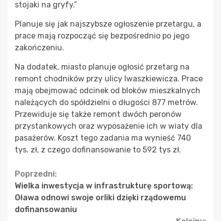
stojaki na gryfy.”
Planuje się jak najszybsze ogłoszenie przetargu, a
prace mają rozpocząć się bezpośrednio po jego
zakończeniu.
Na dodatek, miasto planuje ogłosić przetarg na
remont chodników przy ulicy Iwaszkiewicza. Prace
mają obejmować odcinek od bloków mieszkalnych
należących do spółdzielni o długości 877 metrów.
Przewiduje się także remont dwóch peronów
przystankowych oraz wyposażenie ich w wiaty dla
pasażerów. Koszt tego zadania ma wynieść 740
tys. zł, z czego dofinansowanie to 592 tys zł.
Continue
Poprzedni:
Wielka inwestycja w infrastrukturę sportową:
Reading
Oława odnowi swoje orliki dzięki rządowemu
dofinansowaniu