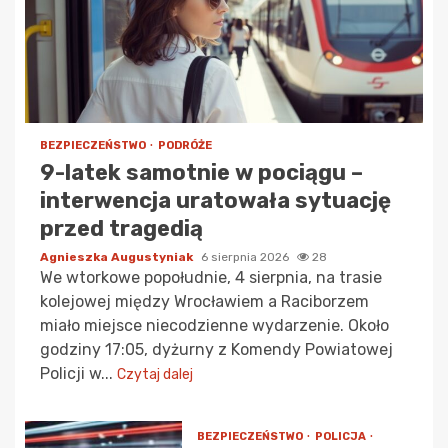
BEZPIECZEŃSTWO
PODRÓŻE
9-latek samotnie w pociągu –
interwencja uratowała sytuację
przed tragedią
Agnieszka Augustyniak
6 sierpnia 2026
28
We wtorkowe popołudnie, 4 sierpnia, na trasie
kolejowej między Wrocławiem a Raciborzem
miało miejsce niecodzienne wydarzenie. Około
godziny 17:05, dyżurny z Komendy Powiatowej
Policji w...
Czytaj dalej
BEZPIECZEŃSTWO
POLICJA