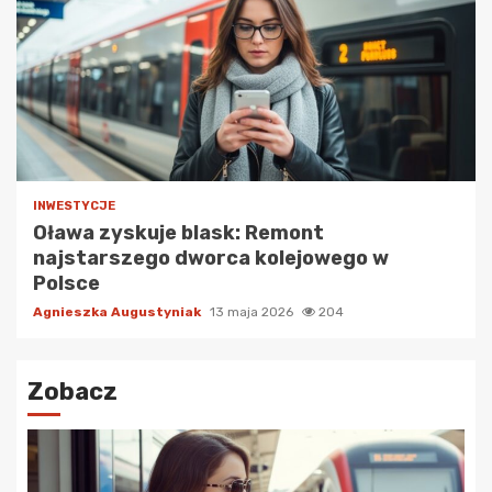
INWESTYCJE
Oława zyskuje blask: Remont
najstarszego dworca kolejowego w
Polsce
Agnieszka Augustyniak
13 maja 2026
204
Zobacz