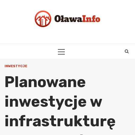
Skip
to
content
PRIMARY
MENU
INWESTYCJE
Planowane
inwestycje w
infrastrukturę