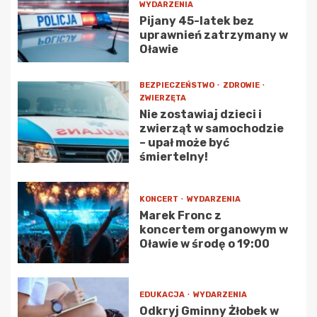
WYDARZENIA
Pijany 45-latek bez
uprawnień zatrzymany w
Oławie
BEZPIECZEŃSTWO
ZDROWIE
ZWIERZĘTA
Nie zostawiaj dzieci i
zwierząt w samochodzie
– upał może być
śmiertelny!
KONCERT
WYDARZENIA
Marek Fronc z
koncertem organowym w
Oławie w środę o 19:00
EDUKACJA
WYDARZENIA
Odkryj Gminny Żłobek w