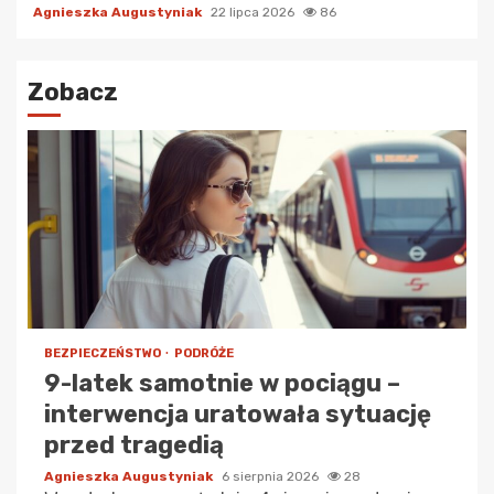
Agnieszka Augustyniak
22 lipca 2026
86
Zobacz
BEZPIECZEŃSTWO
PODRÓŻE
9-latek samotnie w pociągu –
interwencja uratowała sytuację
przed tragedią
Agnieszka Augustyniak
6 sierpnia 2026
28