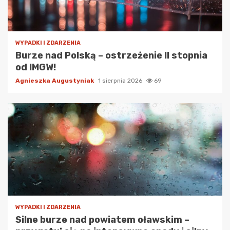
WYPADKI I ZDARZENIA
Burze nad Polską – ostrzeżenie II stopnia
od IMGW!
Agnieszka Augustyniak
1 sierpnia 2026
69
WYPADKI I ZDARZENIA
Silne burze nad powiatem oławskim –