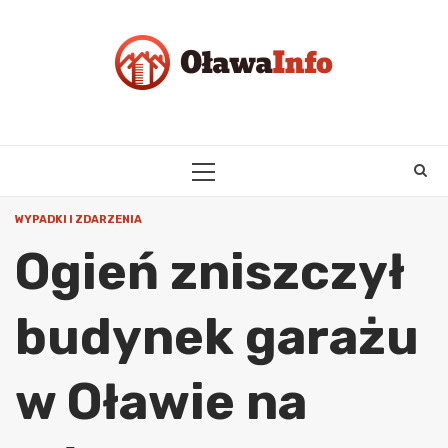
Skip
to
content
PRIMARY
MENU
WYPADKI I ZDARZENIA
Ogień zniszczył
budynek garażu
w Oławie na