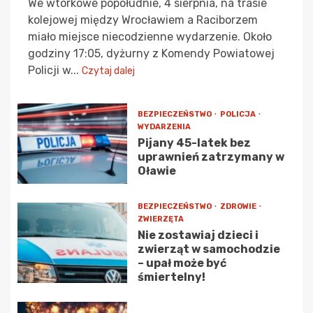
We wtorkowe popołudnie, 4 sierpnia, na trasie
kolejowej między Wrocławiem a Raciborzem
miało miejsce niecodzienne wydarzenie. Około
godziny 17:05, dyżurny z Komendy Powiatowej
Policji w...
Czytaj dalej
BEZPIECZEŃSTWO
POLICJA
WYDARZENIA
Pijany 45-latek bez
uprawnień zatrzymany w
Oławie
BEZPIECZEŃSTWO
ZDROWIE
ZWIERZĘTA
Nie zostawiaj dzieci i
zwierząt w samochodzie
– upał może być
śmiertelny!