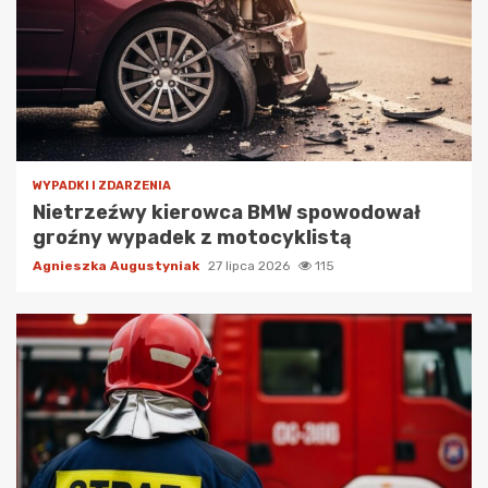
WYPADKI I ZDARZENIA
Nietrzeźwy kierowca BMW spowodował
groźny wypadek z motocyklistą
Agnieszka Augustyniak
27 lipca 2026
115