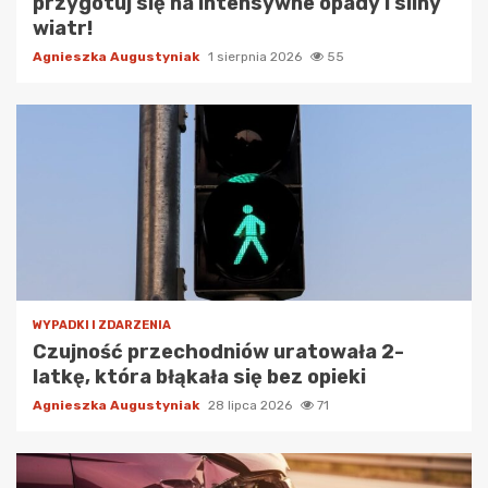
przygotuj się na intensywne opady i silny
wiatr!
Agnieszka Augustyniak
1 sierpnia 2026
55
WYPADKI I ZDARZENIA
Czujność przechodniów uratowała 2-
latkę, która błąkała się bez opieki
Agnieszka Augustyniak
28 lipca 2026
71