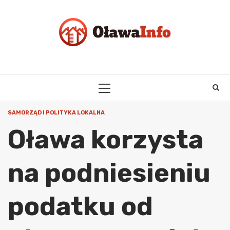
Skip
to
content
PRIMARY
MENU
SAMORZĄD I POLITYKA LOKALNA
Oława korzysta
na podniesieniu
podatku od