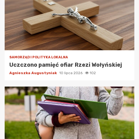
SAMORZĄD I POLITYKA LOKALNA
Uczczono pamięć ofiar Rzezi Wołyńskiej
Agnieszka Augustyniak
10 lipca 2026
102