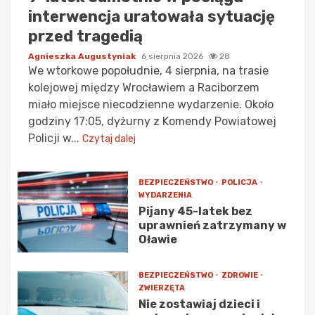
interwencja uratowała sytuację
przed tragedią
Agnieszka Augustyniak
6 sierpnia 2026
28
We wtorkowe popołudnie, 4 sierpnia, na trasie
kolejowej między Wrocławiem a Raciborzem
miało miejsce niecodzienne wydarzenie. Około
godziny 17:05, dyżurny z Komendy Powiatowej
Policji w...
Czytaj dalej
BEZPIECZEŃSTWO
POLICJA
WYDARZENIA
Pijany 45-latek bez
uprawnień zatrzymany w
Oławie
BEZPIECZEŃSTWO
ZDROWIE
ZWIERZĘTA
Nie zostawiaj dzieci i