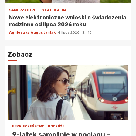
SAMORZĄD I POLITYKA LOKALNA
Nowe elektroniczne wnioski o świadczenia
rodzinne od lipca 2026 roku
Agnieszka Augustyniak
4 lipca 2026
113
Zobacz
BEZPIECZEŃSTWO
PODRÓŻE
9-latek samotnie w pociągu –