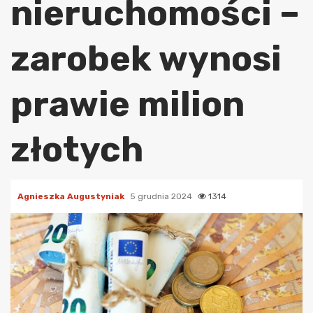
nieruchomości –
zarobek wynosi
prawie milion
złotych
Agnieszka Augustyniak
5 grudnia 2024
1314