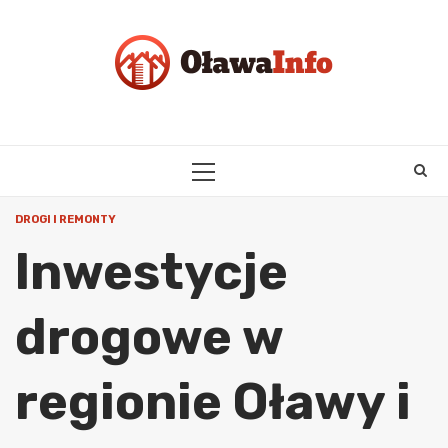
Skip
to
content
PRIMARY
MENU
DROGI I REMONTY
Inwestycje
drogowe w
regionie Oławy i