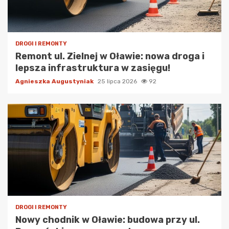
DROGI I REMONTY
Remont ul. Zielnej w Oławie: nowa droga i
lepsza infrastruktura w zasięgu!
Agnieszka Augustyniak
25 lipca 2026
92
DROGI I REMONTY
Nowy chodnik w Oławie: budowa przy ul.