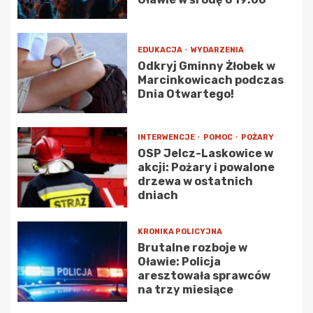
EDUKACJA
WYDARZENIA
Odkryj Gminny Żłobek w
Marcinkowicach podczas
Dnia Otwartego!
INTERWENCJE
POMOC
POŻARY
OSP Jelcz-Laskowice w
akcji: Pożary i powalone
drzewa w ostatnich
dniach
KRONIKA POLICYJNA
Brutalne rozboje w
Oławie: Policja
aresztowała sprawców
na trzy miesiące