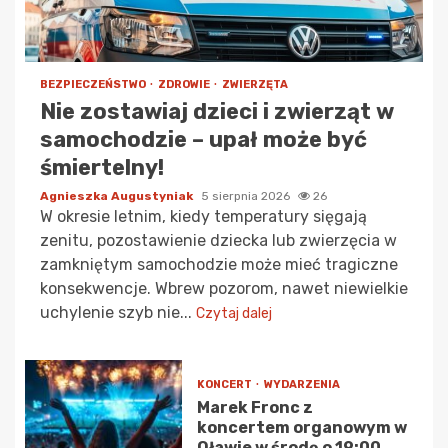
BEZPIECZEŃSTWO
ZDROWIE
ZWIERZĘTA
Nie zostawiaj dzieci i zwierząt w
samochodzie – upał może być
śmiertelny!
Agnieszka Augustyniak
5 sierpnia 2026
26
W okresie letnim, kiedy temperatury sięgają
zenitu, pozostawienie dziecka lub zwierzęcia w
zamkniętym samochodzie może mieć tragiczne
konsekwencje. Wbrew pozorom, nawet niewielkie
uchylenie szyb nie...
Czytaj dalej
KONCERT
WYDARZENIA
Marek Fronc z
koncertem organowym w
Oławie w środę o 19:00