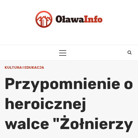
Skip
to
content
PRIMARY
MENU
KULTURA I EDUKACJA
Przypomnienie o
heroicznej
walce "Żołnierzy