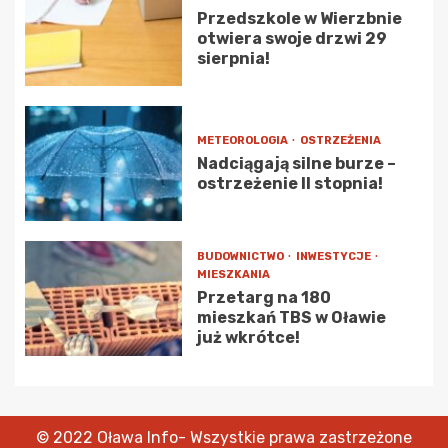
Przedszkole w Wierzbnie
otwiera swoje drzwi 29
sierpnia!
METEOROLOGIA
OSTRZEŻENIA
Nadciągają silne burze –
ostrzeżenie II stopnia!
BUDOWNICTWO
INWESTYCJE
MIESZKANIA
Przetarg na 180
mieszkań TBS w Oławie
już wkrótce!
© 2022 Oława Info- Wszystkie prawa zastrzeżone