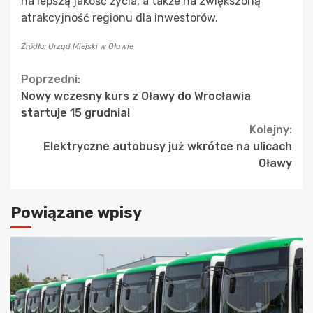
na lepszą jakość życia, a także na zwiększoną
atrakcyjność regionu dla inwestorów.
Źródło: Urząd Miejski w Oławie
Continue
Poprzedni:
Nowy wczesny kurs z Oławy do Wrocławia
Reading
startuje 15 grudnia!
Kolejny:
Elektryczne autobusy już wkrótce na ulicach
Oławy
Powiązane wpisy