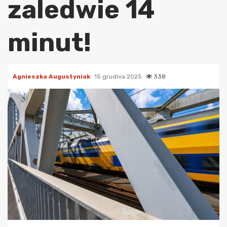
zaledwie 14
minut!
Agnieszka Augustyniak
15 grudnia 2025
338