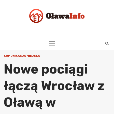
Skip
to
content
PRIMARY
MENU
KOMUNIKACJA MIEJSKA
Nowe pociągi
łączą Wrocław z
Oławą w