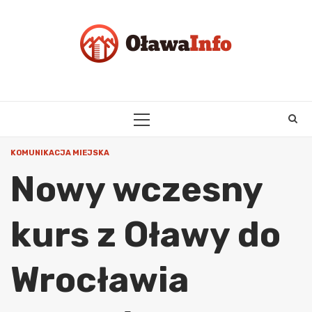
Skip
to
content
PRIMARY
MENU
KOMUNIKACJA MIEJSKA
Nowy wczesny
kurs z Oławy do
Wrocławia