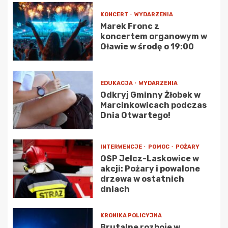
KONCERT
WYDARZENIA
Marek Fronc z
koncertem organowym w
Oławie w środę o 19:00
EDUKACJA
WYDARZENIA
Odkryj Gminny Żłobek w
Marcinkowicach podczas
Dnia Otwartego!
INTERWENCJE
POMOC
POŻARY
OSP Jelcz-Laskowice w
akcji: Pożary i powalone
drzewa w ostatnich
dniach
KRONIKA POLICYJNA
Brutalne rozboje w