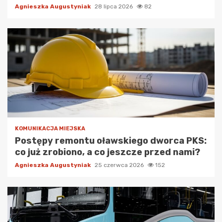
Agnieszka Augustyniak
28 lipca 2026
82
KOMUNIKACJA MIEJSKA
Postępy remontu oławskiego dworca PKS:
co już zrobiono, a co jeszcze przed nami?
Agnieszka Augustyniak
25 czerwca 2026
152