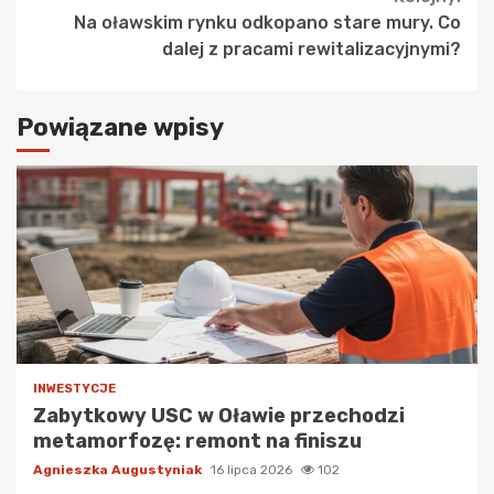
Na oławskim rynku odkopano stare mury. Co
dalej z pracami rewitalizacyjnymi?
Powiązane wpisy
INWESTYCJE
Zabytkowy USC w Oławie przechodzi
metamorfozę: remont na finiszu
Agnieszka Augustyniak
16 lipca 2026
102