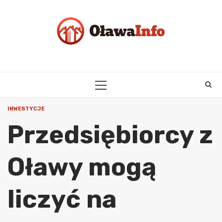
Skip
to
content
PRIMARY
MENU
INWESTYCJE
Przedsiębiorcy z
Oławy mogą
liczyć na