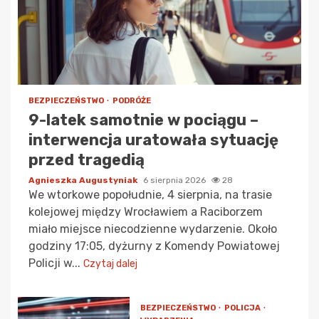
BEZPIECZEŃSTWO
PODRÓŻE
9-latek samotnie w pociągu –
interwencja uratowała sytuację
przed tragedią
Agnieszka Augustyniak
6 sierpnia 2026
28
We wtorkowe popołudnie, 4 sierpnia, na trasie
kolejowej między Wrocławiem a Raciborzem
miało miejsce niecodzienne wydarzenie. Około
godziny 17:05, dyżurny z Komendy Powiatowej
Policji w...
Czytaj dalej
BEZPIECZEŃSTWO
POLICJA