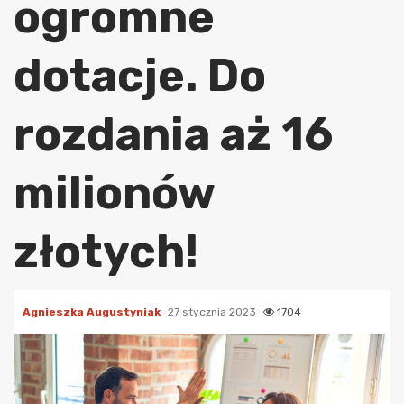
ogromne
dotacje. Do
rozdania aż 16
milionów
złotych!
Agnieszka Augustyniak
27 stycznia 2023
1704