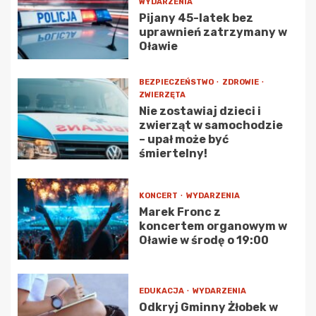
WYDARZENIA
Pijany 45-latek bez
uprawnień zatrzymany w
Oławie
BEZPIECZEŃSTWO
ZDROWIE
ZWIERZĘTA
Nie zostawiaj dzieci i
zwierząt w samochodzie
– upał może być
śmiertelny!
KONCERT
WYDARZENIA
Marek Fronc z
koncertem organowym w
Oławie w środę o 19:00
EDUKACJA
WYDARZENIA
Odkryj Gminny Żłobek w