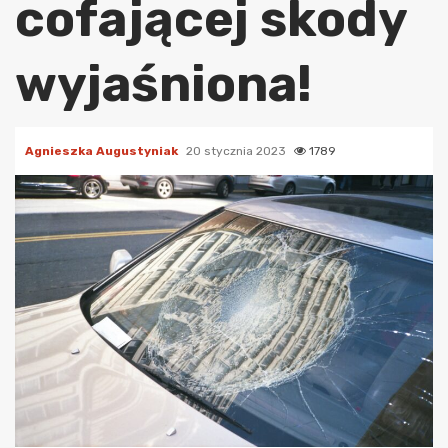
cofającej skody
wyjaśniona!
Agnieszka Augustyniak
20 stycznia 2023
1789