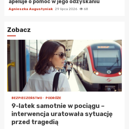
apeluje o pomoc w jego odzyskaniu
Agnieszka Augustyniak
29 lipca 2026
68
Zobacz
BEZPIECZEŃSTWO
PODRÓŻE
9-latek samotnie w pociągu –
interwencja uratowała sytuację
przed tragedią