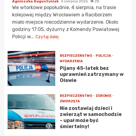
Agnieszka Augustyniak
6 sierpnia 2026
28
We wtorkowe popołudnie, 4 sierpnia, na trasie
kolejowej między Wrocławiem a Raciborzem
miało miejsce niecodzienne wydarzenie. Około
godziny 17:05, dyżurny z Komendy Powiatowej
Policji w...
Czytaj dalej
BEZPIECZEŃSTWO
POLICJA
WYDARZENIA
Pijany 45-latek bez
uprawnień zatrzymany w
Oławie
BEZPIECZEŃSTWO
ZDROWIE
ZWIERZĘTA
Nie zostawiaj dzieci i
zwierząt w samochodzie
– upał może być
śmiertelny!