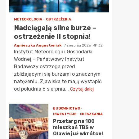
METEOROLOGIA
OSTRZEŻENIA
Nadciągają silne burze –
ostrzeżenie II stopnia!
Agnieszka Augustyniak
7 sierpnia 2026
32
Instytut Meteorologii i Gospodarki
Wodnej – Państwowy Instytut
Badawczy ostrzega przed
zbliżającymi się burzami o znacznym
natężeniu. Zjawiska te mają wystąpić
od południa 6 sierpnia...
Czytaj dalej
BUDOWNICTWO
INWESTYCJE
MIESZKANIA
Przetarg na 180
mieszkań TBS w
Oławie już wkrótce!