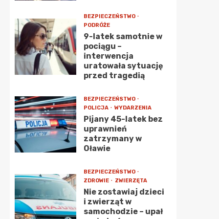
BEZPIECZEŃSTWO
PODRÓŻE
9-latek samotnie w
pociągu –
interwencja
uratowała sytuację
przed tragedią
BEZPIECZEŃSTWO
POLICJA
WYDARZENIA
Pijany 45-latek bez
uprawnień
zatrzymany w
Oławie
BEZPIECZEŃSTWO
ZDROWIE
ZWIERZĘTA
Nie zostawiaj dzieci
i zwierząt w
samochodzie – upał