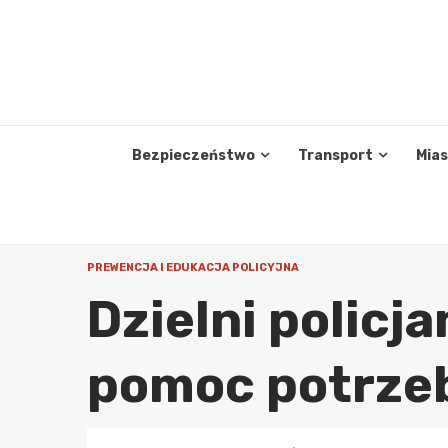
Skip
to
content
Bezpieczeństwo
Transport
Mia
PREWENCJA I EDUKACJA POLICYJNA
Dzielni policj
pomoc potrzeb