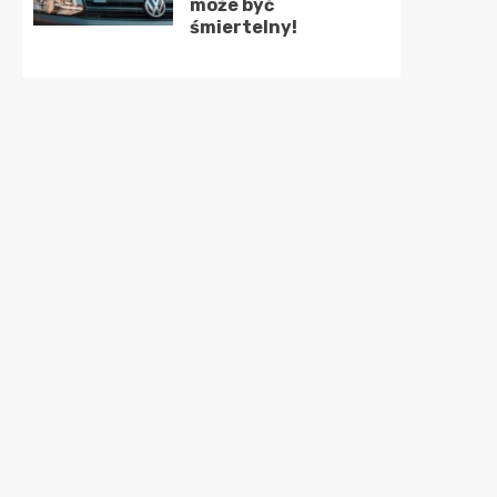
może być
śmiertelny!