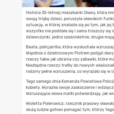
Historia 35-letniej mieszkanki Oławy, która 
swoją trójkę dzieci, poruszyła oławskich funkc
sytuację, w której znalazła się po tym, jak jej
wszystko nie poddała się i sama troszczy się
dziewczynki, jedno sześcioletnie, drugie maj
Beata, policjantka, która wysłuchała wzruszają
Wspólnie z dzielnicowym Piotrem podjęli decy
rzeczy takie jak ubrania czy zabawki, które 
Niezbędne rzeczy trafiły do nowych właścicieli
rodziny pełne wzruszenia, co wyrażało się w i
Tego samego dnia Komenda Powiatowa Policji
kobiety. Wyraziła swoje zaskoczenie i wdzięc
Wzruszające słowa matki potwierdzają, jak wiel
Wioletta Polerowicz, rzecznik prasowy oławsk
służą ludzie gotowi pomagać tym, którzy tego