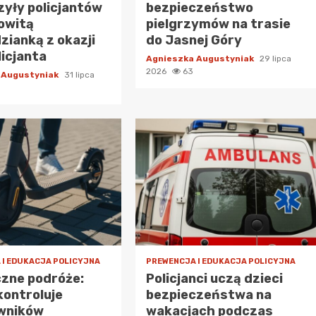
yły policjantów
bezpieczeństwo
owitą
pielgrzymów na trasie
zianką z okazji
do Jasnej Góry
licjanta
Agnieszka Augustyniak
29 lipca
2026
63
 Augustyniak
31 lipca
 I EDUKACJA POLICYJNA
PREWENCJA I EDUKACJA POLICYJNA
zne podróże:
Policjanci uczą dzieci
 kontroluje
bezpieczeństwa na
wników
wakacjach podczas