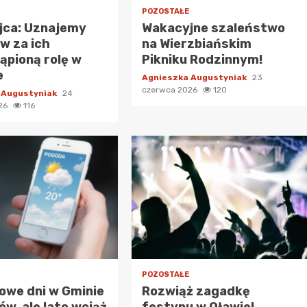
POZOSTAŁE
jca: Uznajemy
Wakacyjne szaleństwo
w za ich
na Wierzbiańskim
ąpioną rolę w
Pikniku Rodzinnym!
e
Agnieszka Augustyniak
23
czerwca 2026
120
 Augustyniak
24
026
116
POZOSTAŁE
owe dni w Gminie
Rozwiąż zagadkę