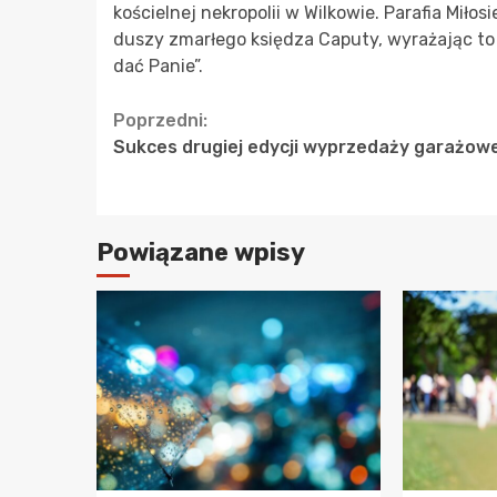
kościelnej nekropolii w Wilkowie. Parafia Mił
duszy zmarłego księdza Caputy, wyrażając 
dać Panie”.
Continue
Poprzedni:
Sukces drugiej edycji wyprzedaży garażowe
Reading
Powiązane wpisy