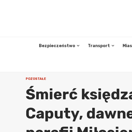
Skip
to
content
Bezpieczeństwo
Transport
Mia
POZOSTAŁE
Śmierć księdz
Caputy, dawne