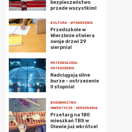
bezpieczeństwo
przede wszystkim!
KULTURA
WYDARZENIA
Przedszkole w
Wierzbnie otwiera
swoje drzwi 29
sierpnia!
METEOROLOGIA
OSTRZEŻENIA
Nadciągają silne
burze – ostrzeżenie
II stopnia!
BUDOWNICTWO
INWESTYCJE
MIESZKANIA
Przetarg na 180
mieszkań TBS w
Oławie już wkrótce!