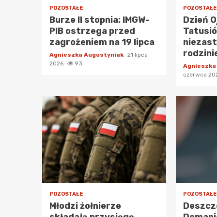
POZOSTAŁE
POZOSTAŁE
Burze II stopnia: IMGW-
Dzień O
PIB ostrzega przed
Tatusió
zagrożeniem na 19 lipca
niezast
rodzini
Agnieszka Augustyniak
21 lipca
2026
93
Agnieszka
czerwca 2
POZOSTAŁE
POZOSTAŁE
Młodzi żołnierze
Deszcz