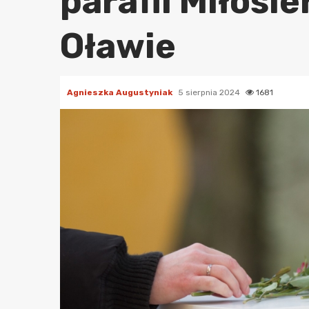
parafii Miłosi
Oławie
Agnieszka Augustyniak
5 sierpnia 2024
1681