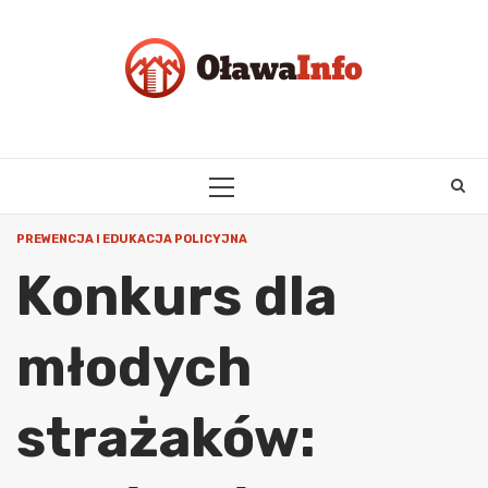
Skip
to
content
PRIMARY
MENU
PREWENCJA I EDUKACJA POLICYJNA
Konkurs dla
młodych
strażaków: