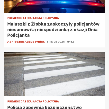
PREWENCJA I EDUKACJA POLICYJNA
Maluszki z Żłobka zaskoczyły policjantów
niesamowitą niespodzianką z okazji Dnia
Policjanta
Agnieszka Augustyniak
31 lipca 2026
82
PREWENCJA I EDUKACJA POLICYJNA
Policja zapewnia bezpieczeństwo