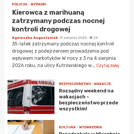
POLICJA
WYPADKI
Kierowca z marihuaną
zatrzymany podczas nocnej
kontroli drogowej
Agnieszka Augustyniak
8 sierpnia 2026
25
35-latek zatrzymany podczas nocnej kontroli
drogowej z podejrzeniem prowadzenia pod
wpływem narkotyków W nocy z 3 na 4 sierpnia
2026 roku, na ulicy Kutrowskiego w...
Czytaj dalej
BEZPIECZEŃSTWO
WAKACJE
Rozsądny weekend na
wakacjach –
bezpieczeństwo przede
wszystkim!
KULTURA
WYDARZENIA