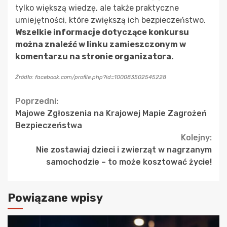
tylko większą wiedzę, ale także praktyczne
umiejętności, które zwiększą ich bezpieczeństwo.
Wszelkie informacje dotyczące konkursu
można znaleźć w linku zamieszczonym w
komentarzu na stronie organizatora.
Źródło: facebook.com/profile.php?id=100083502545228
Continue
Poprzedni:
Majowe Zgłoszenia na Krajowej Mapie Zagrożeń
Reading
Bezpieczeństwa
Kolejny:
Nie zostawiaj dzieci i zwierząt w nagrzanym
samochodzie – to może kosztować życie!
Powiązane wpisy