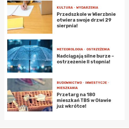
KULTURA
WYDARZENIA
Przedszkole w Wierzbnie
otwiera swoje drzwi 29
sierpnia!
METEOROLOGIA
OSTRZEŻENIA
Nadciągają silne burze –
ostrzeżenie II stopnia!
BUDOWNICTWO
INWESTYCJE
MIESZKANIA
Przetarg na 180
mieszkań TBS w Oławie
już wkrótce!