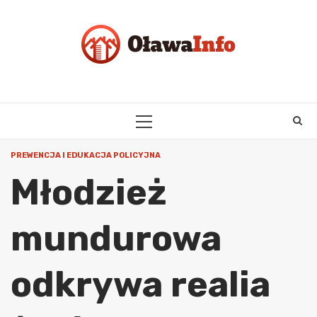
Skip
to
content
PRIMARY
MENU
PREWENCJA I EDUKACJA POLICYJNA
Młodzież
mundurowa
odkrywa realia