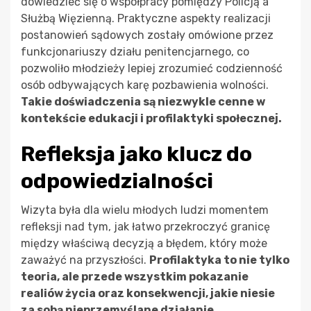
dowiedzieć się o współpracy pomiędzy Policją a
Służbą Więzienną. Praktyczne aspekty realizacji
postanowień sądowych zostały omówione przez
funkcjonariuszy działu penitencjarnego, co
pozwoliło młodzieży lepiej zrozumieć codzienność
osób odbywających karę pozbawienia wolności.
Takie doświadczenia są niezwykle cenne w
kontekście edukacji i profilaktyki społecznej.
Refleksja jako klucz do
odpowiedzialności
Wizyta była dla wielu młodych ludzi momentem
refleksji nad tym, jak łatwo przekroczyć granicę
między właściwą decyzją a błędem, który może
zaważyć na przyszłości.
Profilaktyka to nie tylko
teoria, ale przede wszystkim pokazanie
realiów życia oraz konsekwencji, jakie niesie
za sobą nieprzemyślane działanie.