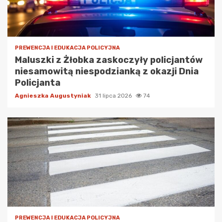
PREWENCJA I EDUKACJA POLICYJNA
Maluszki z Żłobka zaskoczyły policjantów
niesamowitą niespodzianką z okazji Dnia
Policjanta
Agnieszka Augustyniak
31 lipca 2026
74
PREWENCJA I EDUKACJA POLICYJNA