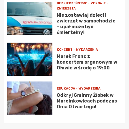
BEZPIECZEŃSTWO
ZDROWIE
ZWIERZĘTA
Nie zostawiaj dzieci i
zwierząt w samochodzie
– upał może być
śmiertelny!
KONCERT
WYDARZENIA
Marek Fronc z
koncertem organowym w
Oławie w środę o 19:00
EDUKACJA
WYDARZENIA
Odkryj Gminny Żłobek w
Marcinkowicach podczas
Dnia Otwartego!