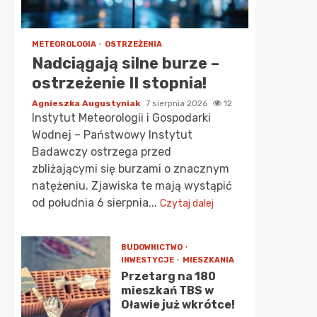
METEOROLOGIA
OSTRZEŻENIA
Nadciągają silne burze –
ostrzeżenie II stopnia!
Agnieszka Augustyniak
7 sierpnia 2026
12
Instytut Meteorologii i Gospodarki
Wodnej – Państwowy Instytut
Badawczy ostrzega przed
zbliżającymi się burzami o znacznym
natężeniu. Zjawiska te mają wystąpić
od południa 6 sierpnia...
Czytaj dalej
BUDOWNICTWO
INWESTYCJE
MIESZKANIA
Przetarg na 180
mieszkań TBS w
Oławie już wkrótce!