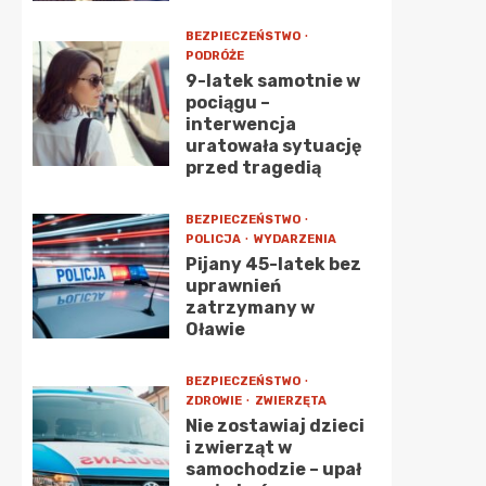
BEZPIECZEŃSTWO
PODRÓŻE
9-latek samotnie w
pociągu –
interwencja
uratowała sytuację
przed tragedią
BEZPIECZEŃSTWO
POLICJA
WYDARZENIA
Pijany 45-latek bez
uprawnień
zatrzymany w
Oławie
BEZPIECZEŃSTWO
ZDROWIE
ZWIERZĘTA
Nie zostawiaj dzieci
i zwierząt w
samochodzie – upał