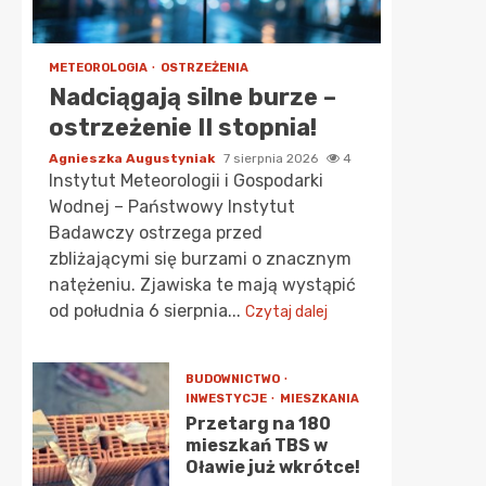
METEOROLOGIA
OSTRZEŻENIA
Nadciągają silne burze –
ostrzeżenie II stopnia!
Agnieszka Augustyniak
7 sierpnia 2026
4
Instytut Meteorologii i Gospodarki
Wodnej – Państwowy Instytut
Badawczy ostrzega przed
zbliżającymi się burzami o znacznym
natężeniu. Zjawiska te mają wystąpić
od południa 6 sierpnia...
Czytaj dalej
BUDOWNICTWO
INWESTYCJE
MIESZKANIA
Przetarg na 180
mieszkań TBS w
Oławie już wkrótce!