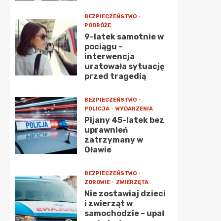
BEZPIECZEŃSTWO
PODRÓŻE
9-latek samotnie w
pociągu –
interwencja
uratowała sytuację
przed tragedią
BEZPIECZEŃSTWO
POLICJA
WYDARZENIA
Pijany 45-latek bez
uprawnień
zatrzymany w
Oławie
BEZPIECZEŃSTWO
ZDROWIE
ZWIERZĘTA
Nie zostawiaj dzieci
i zwierząt w
samochodzie – upał