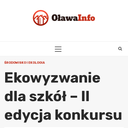
Skip
to
content
PRIMARY
MENU
ŚRODOWISKO I EKOLOGIA
Ekowyzwanie
dla szkół – II
edycja konkursu