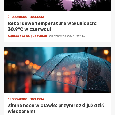
ŚRODOWISKO I EKOLOGIA
Rekordowa temperatura w Słubicach:
38,9°C w czerwcu!
Agnieszka Augustyniak
28 czerwca 2026
113
ŚRODOWISKO I EKOLOGIA
Zimne noce w Oławie: przymrozki już dziś
wieczorem!