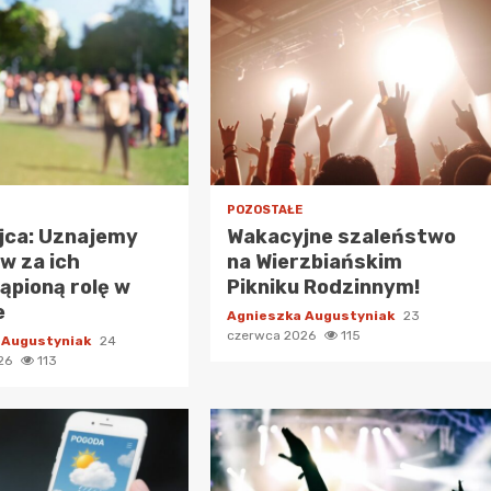
POZOSTAŁE
jca: Uznajemy
Wakacyjne szaleństwo
w za ich
na Wierzbiańskim
ąpioną rolę w
Pikniku Rodzinnym!
e
Agnieszka Augustyniak
23
czerwca 2026
115
 Augustyniak
24
026
113