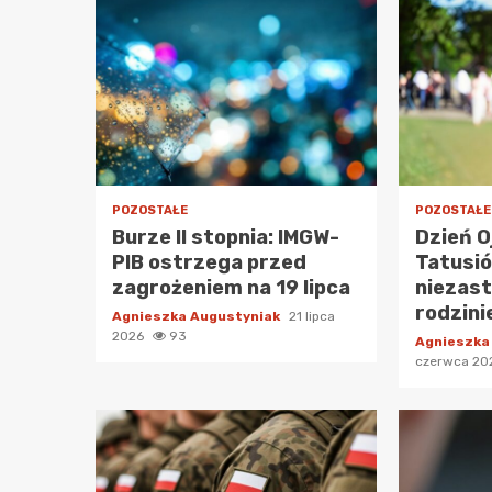
POZOSTAŁE
POZOSTAŁE
Burze II stopnia: IMGW-
Dzień O
PIB ostrzega przed
Tatusió
zagrożeniem na 19 lipca
niezast
rodzini
Agnieszka Augustyniak
21 lipca
2026
93
Agnieszka
czerwca 2