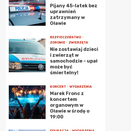
Pijany 45-latek bez
uprawnień
zatrzymany w
Oławie
BEZPIECZEŃSTWO
ZDROWIE
ZWIERZĘTA
Nie zostawiaj dzieci
i zwierząt w
samochodzie – upał
może być
śmiertelny!
KONCERT
WYDARZENIA
Marek Fronc z
koncertem
organowym w
Oławie w środę o
19:00
EDUKACJA
WYDARZENIA