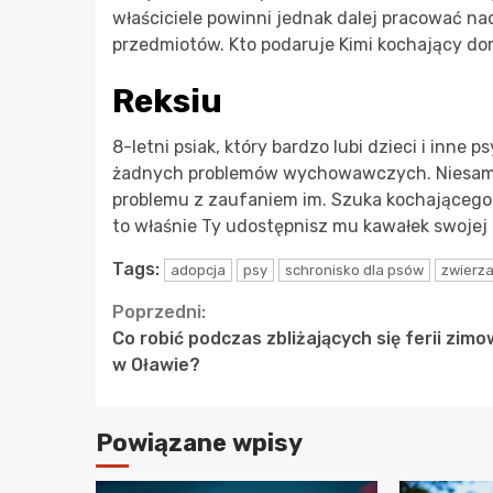
właściciele powinni jednak dalej pracować n
przedmiotów. Kto podaruje Kimi kochający d
Reksiu
8-letni psiak, który bardzo lubi dzieci i inne 
żadnych problemów wychowawczych. Niesamowi
problemu z zaufaniem im. Szuka kochającego
to właśnie Ty udostępnisz mu kawałek swojej
Tags:
adopcja
psy
schronisko dla psów
zwierz
Continue
Poprzedni:
Co robić podczas zbliżających się ferii zim
Reading
w Oławie?
Powiązane wpisy