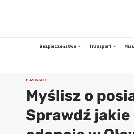
Skip
to
content
Bezpieczeństwo
Transport
Mia
POZOSTAŁE
Myślisz o posi
Sprawdź jakie 