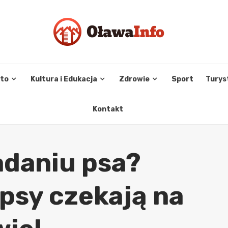
sto
Kultura i Edukacja
Zdrowie
Sport
Turys
Kontakt
adaniu psa?
psy czekają na