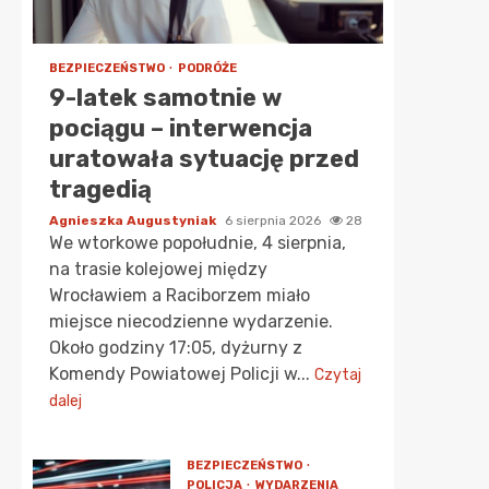
BEZPIECZEŃSTWO
PODRÓŻE
9-latek samotnie w
pociągu – interwencja
uratowała sytuację przed
tragedią
Agnieszka Augustyniak
6 sierpnia 2026
28
We wtorkowe popołudnie, 4 sierpnia,
na trasie kolejowej między
Wrocławiem a Raciborzem miało
miejsce niecodzienne wydarzenie.
Około godziny 17:05, dyżurny z
Komendy Powiatowej Policji w...
Czytaj
dalej
BEZPIECZEŃSTWO
POLICJA
WYDARZENIA