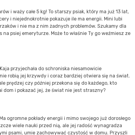
ów i waży całe 5 kg! To starszy psiak, który ma już 13 lat,
ery i niejednokrotnie pokazuje ile ma energii. Mini lubi
ierzaków i nie ma z nim żadnych problemów. Szukamy dla
s na psiej emeryturze. Może to właśnie Ty go weźmiesz ze
. Kaja przyjechała do schroniska niesamowicie
ie robią jej krzywdy i coraz bardziej otwiera się na świat.
ale prędzej czy później przekona się do każdego, kto
i dom i pokazać jej, że świat nie jest straszny?
ą. Ma ogromne pokłady energii i mimo swojego już dorosłego
zcze wiele nauki przed nią, ale jej radość wynagradza
nymi psami, umie zachowywać czystość w domu. Przyszli