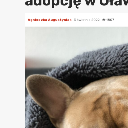
adopcję w Oła
Agnieszka Augustyniak
3 kwietnia 2022
1807