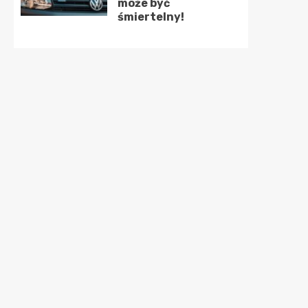
może być
śmiertelny!