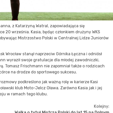
anna, z Katarzyną Watral, zapowiadająca się
sce 20 września. Kasia, będąc członkiem drużyny WKS
obywając Mistrzostwo Polski w Centralnej Lidze Juniorów
k Wrocław stanął naprzeciw Górnika Łęczna i odniósł
nn wyraził swoje gratulacje dla młodej zawodniczki,
ą. Tomasz Frischmann nie zapomniał także o rodzicach
e córce na drodze do sportowego sukcesu.
 rozmowy podkreślono jak ważną rolę w karierze Kasi
ławski klub Moto-Jelcz Oława. Zarówno Kasia jak i jej
woju w ramach tego klubu.
Kolejny:
Walka o tytuł Mistrza Polski do lat 15 na Dolnym