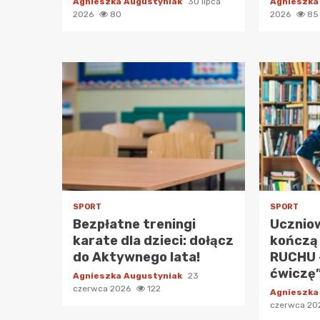
Agnieszka Augustyniak
30 lipca
Agnieszka
2026
80
2026
85
SPORT
SPORT
Bezpłatne treningi
Ucznio
karate dla dzieci: dołącz
kończą
do Aktywnego lata!
RUCHU 
ćwiczę”
Agnieszka Augustyniak
23
czerwca 2026
122
Agnieszka
czerwca 2