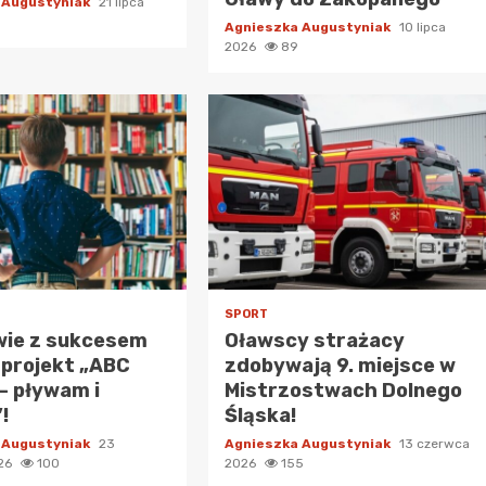
 Augustyniak
21 lipca
Agnieszka Augustyniak
10 lipca
2026
89
SPORT
wie z sukcesem
Oławscy strażacy
 projekt „ABC
zdobywają 9. miejsce w
– pływam i
Mistrzostwach Dolnego
!
Śląska!
 Augustyniak
23
Agnieszka Augustyniak
13 czerwca
026
100
2026
155