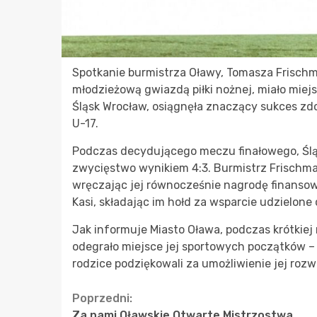
Spotkanie burmistrza Oławy, Tomasza Frischm
młodzieżową gwiazdą piłki nożnej, miało miej
Śląsk Wrocław, osiągnęła znaczący sukces zd
U-17.
Podczas decydującego meczu finałowego, Śląs
zwycięstwo wynikiem 4:3. Burmistrz Frischma
wręczając jej równocześnie nagrodę finansow
Kasi, składając im hołd za wsparcie udzielon
Jak informuje Miasto Oława, podczas krótkiej
odegrało miejsce jej sportowych początków – o
rodzice podziękowali za umożliwienie jej roz
Continue
Poprzedni:
Za nami Oławskie Otwarte Mistrzostwa