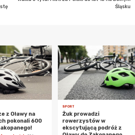
istę
Śląsku
SPORT
e z Oławy na
Żuk prowadzi
h pokonali 600
rowerzystów w
Zakopanego!
ekscytującą podróż z
Oławy do Zakopanego