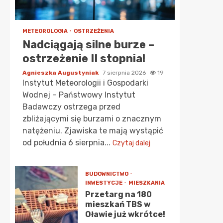
METEOROLOGIA
OSTRZEŻENIA
Nadciągają silne burze –
ostrzeżenie II stopnia!
Agnieszka Augustyniak
7 sierpnia 2026
19
Instytut Meteorologii i Gospodarki
Wodnej – Państwowy Instytut
Badawczy ostrzega przed
zbliżającymi się burzami o znacznym
natężeniu. Zjawiska te mają wystąpić
od południa 6 sierpnia...
Czytaj dalej
BUDOWNICTWO
INWESTYCJE
MIESZKANIA
Przetarg na 180
mieszkań TBS w
Oławie już wkrótce!