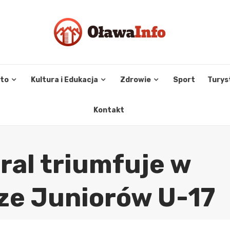
sto
Kultura i Edukacja
Zdrowie
Sport
Turys
Kontakt
ral triumfuje w
dze Juniorów U-17