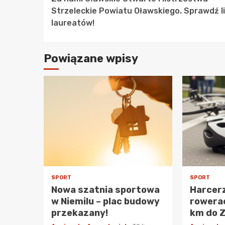
Reading
Strzeleckie Powiatu Oławskiego. Sprawdź l
laureatów!
Powiązane wpisy
SPORT
SPORT
Nowa szatnia sportowa
Harcerz
w Niemilu – plac budowy
rowerac
przekazany!
km do 