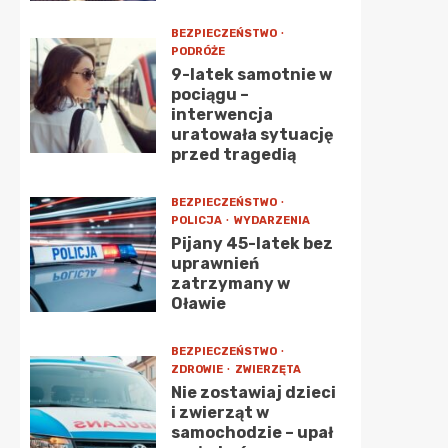
BEZPIECZEŃSTWO
PODRÓŻE
9-latek samotnie w
pociągu –
interwencja
uratowała sytuację
przed tragedią
BEZPIECZEŃSTWO
POLICJA
WYDARZENIA
Pijany 45-latek bez
uprawnień
zatrzymany w
Oławie
BEZPIECZEŃSTWO
ZDROWIE
ZWIERZĘTA
Nie zostawiaj dzieci
i zwierząt w
samochodzie – upał