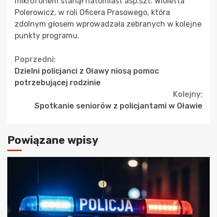
mikrofonem stanął natomiast asp.szt. Wioletta
Polerowicz, w roli Oficera Prasowego, która
zdolnym głosem wprowadzała zebranych w kolejne
punkty programu.
Continue
Poprzedni:
Dzielni policjanci z Oławy niosą pomoc
Reading
potrzebującej rodzinie
Kolejny:
Spotkanie seniorów z policjantami w Oławie
Powiązane wpisy