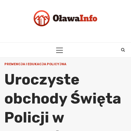
Skip
to
content
PRIMARY
MENU
PREWENCJA I EDUKACJA POLICYJNA
Uroczyste
obchody Święta
Policji w