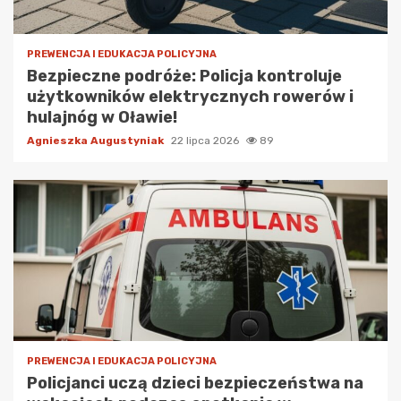
PREWENCJA I EDUKACJA POLICYJNA
Bezpieczne podróże: Policja kontroluje
użytkowników elektrycznych rowerów i
hulajnóg w Oławie!
Agnieszka Augustyniak
22 lipca 2026
89
PREWENCJA I EDUKACJA POLICYJNA
Policjanci uczą dzieci bezpieczeństwa na