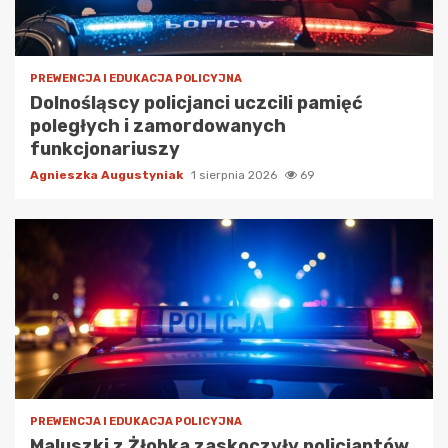
PREWENCJA I EDUKACJA POLICYJNA
Dolnośląscy policjanci uczcili pamięć
poległych i zamordowanych
funkcjonariuszy
Agnieszka Augustyniak
1 sierpnia 2026
69
PREWENCJA I EDUKACJA POLICYJNA
Maluszki z Żłobka zaskoczyły policjantów