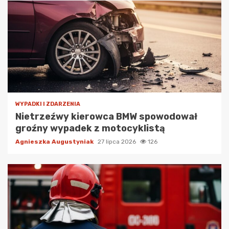
WYPADKI I ZDARZENIA
Nietrzeźwy kierowca BMW spowodował
groźny wypadek z motocyklistą
Agnieszka Augustyniak
27 lipca 2026
126