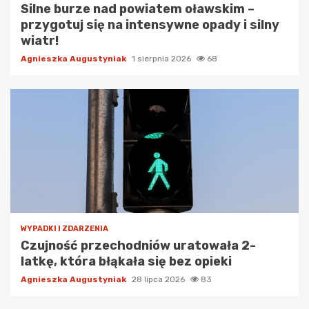
Silne burze nad powiatem oławskim –
przygotuj się na intensywne opady i silny
wiatr!
Agnieszka Augustyniak
1 sierpnia 2026
68
WYPADKI I ZDARZENIA
Czujność przechodniów uratowała 2-
latkę, która błąkała się bez opieki
Agnieszka Augustyniak
28 lipca 2026
83