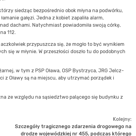
 którzy siedząc bezpośrednio obok młyna na podwórku,
łamanie gałęzi. Jedna z kobiet zapaliła alarm,
onad dachami. Natychmiast powiadomiła swoją córkę,
na 112.
, aczkolwiek przypuszcza się, że mogło to być wynikiem
ch się w młynie. W przeszłości doszło tu do podobnych
ożarnej, w tym z PSP Oława, OSP Bystrzyca, JRG Jelcz-
ci z Oławy są na miejscu, aby utrzymać porządek i
zna ze względu na sąsiedztwo palącego się budynku z
Kolejny:
Szczegóły tragicznego zdarzenia drogowego na
drodze wojewódzkiej nr 455, podczas którego