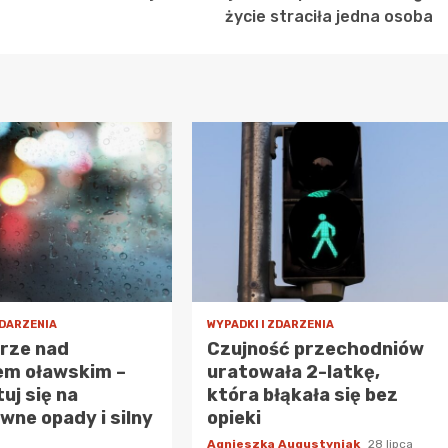
życie straciła jedna osoba
ZDARZENIA
WYPADKI I ZDARZENIA
urze nad
Czujność przechodniów
em oławskim –
uratowała 2-latkę,
uj się na
która błąkała się bez
wne opady i silny
opieki
Agnieszka Augustyniak
28 lipca