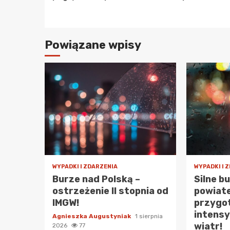
Powiązane wpisy
WYPADKI I ZDARZENIA
WYPADKI I 
Burze nad Polską –
Silne b
ostrzeżenie II stopnia od
powiat
IMGW!
przygot
intensy
Agnieszka Augustyniak
1 sierpnia
wiatr!
2026
77