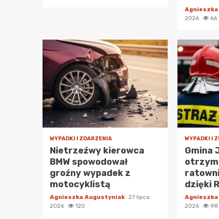
Agnieszka
2026
66
WYPADKI I ZDARZENIA
WYPADKI I 
Nietrzeźwy kierowca
Gmina 
BMW spowodował
otrzym
groźny wypadek z
ratowni
motocyklistą
dzięki 
Agnieszka Augustyniak
27 lipca
Agnieszka
2026
120
2026
98