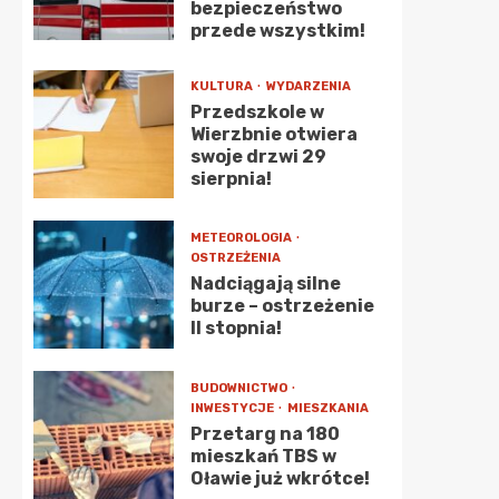
bezpieczeństwo
przede wszystkim!
KULTURA
WYDARZENIA
Przedszkole w
Wierzbnie otwiera
swoje drzwi 29
sierpnia!
METEOROLOGIA
OSTRZEŻENIA
Nadciągają silne
burze – ostrzeżenie
II stopnia!
BUDOWNICTWO
INWESTYCJE
MIESZKANIA
Przetarg na 180
mieszkań TBS w
Oławie już wkrótce!