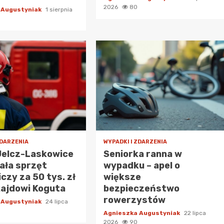
2026
80
 Augustyniak
1 sierpnia
ZDARZENIA
WYPADKI I ZDARZENIA
Jelcz-Laskowice
Seniorka ranna w
ała sprzęt
wypadku – apel o
czy za 50 tys. zł
większe
Rajdowi Koguta
bezpieczeństwo
rowerzystów
 Augustyniak
24 lipca
Agnieszka Augustyniak
22 lipca
2026
90