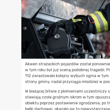
Akwen strażackich pojazdów został ponownie
w tym roku był już sceną podobnej tragedii. 
112 zwiastowało kolejny wybuch ognia w tym 
strony gminy, nadal przyciąga młodzież w po
W bieżącej bitwie z płomieniami uczestniczy 
stawiają czoła groźnym iskrom w tym opuszc
obiektu poprzez postawienie ogrodzenia, po 
belki dachowej, okazało się to niewystarczają