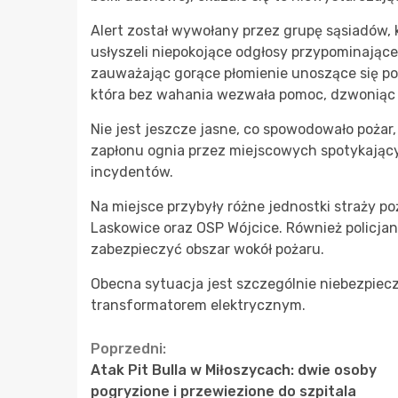
Alert został wywołany przez grupę sąsiadów,
usłyszeli niepokojące odgłosy przypominające 
zauważając gorące płomienie unoszące się p
która bez wahania wezwała pomoc, dzwoniąc 
Nie jest jeszcze jasne, co spowodowało pożar
zapłonu ognia przez miejscowych spotykający
incydentów.
Na miejsce przybyły różne jednostki straży p
Laskowice oraz OSP Wójcice. Również policjan
zabezpieczyć obszar wokół pożaru.
Obecna sytuacja jest szczególnie niebezpiec
transformatorem elektrycznym.
Continue
Poprzedni:
Atak Pit Bulla w Miłoszycach: dwie osoby
Reading
pogryzione i przewiezione do szpitala