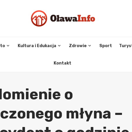
sto
Kultura i Edukacja
Zdrowie
Sport
Turys
Kontakt
domienie o
zczonego młyna –