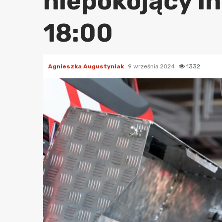
niepokojący i
18:00
Agnieszka Augustyniak
9 września 2024
1332