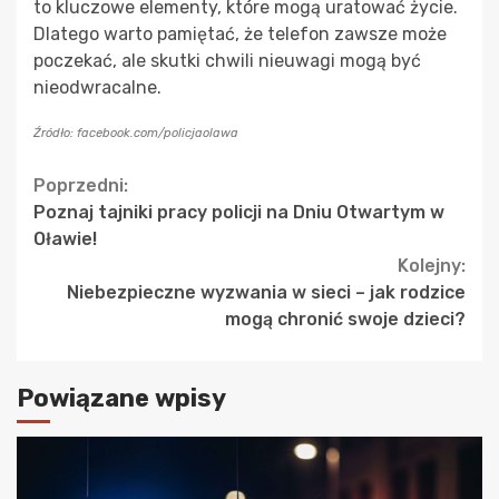
to kluczowe elementy, które mogą uratować życie.
Dlatego warto pamiętać, że telefon zawsze może
poczekać, ale skutki chwili nieuwagi mogą być
nieodwracalne.
Źródło: facebook.com/policjaolawa
Continue
Poprzedni:
Poznaj tajniki pracy policji na Dniu Otwartym w
Reading
Oławie!
Kolejny:
Niebezpieczne wyzwania w sieci – jak rodzice
mogą chronić swoje dzieci?
Powiązane wpisy