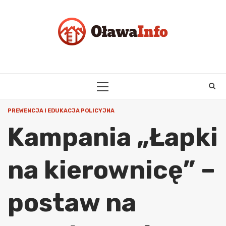
Skip
to
content
PRIMARY
MENU
PREWENCJA I EDUKACJA POLICYJNA
Kampania „Łapki
na kierownicę” –
postaw na