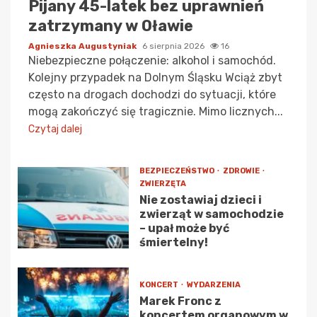
Pijany 45-latek bez uprawnień
zatrzymany w Oławie
Agnieszka Augustyniak
6 sierpnia 2026
16
Niebezpieczne połączenie: alkohol i samochód.
Kolejny przypadek na Dolnym Śląsku Wciąż zbyt
często na drogach dochodzi do sytuacji, które
mogą zakończyć się tragicznie. Mimo licznych...
Czytaj dalej
BEZPIECZEŃSTWO
ZDROWIE
ZWIERZĘTA
Nie zostawiaj dzieci i
zwierząt w samochodzie
– upał może być
śmiertelny!
KONCERT
WYDARZENIA
Marek Fronc z
koncertem organowym w