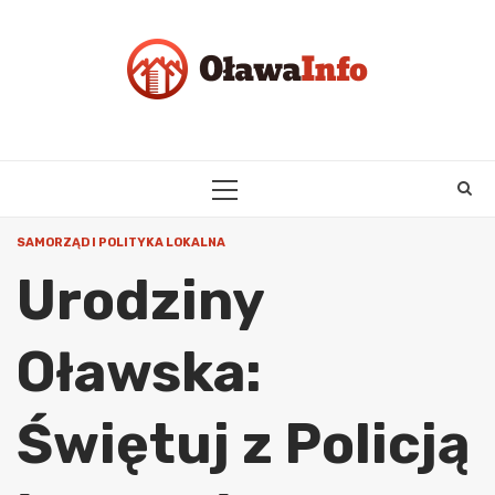
Skip
to
content
PRIMARY
MENU
SAMORZĄD I POLITYKA LOKALNA
Urodziny
Oławska:
Świętuj z Policją