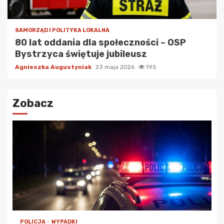
SAMORZĄD I POLITYKA LOKALNA
80 lat oddania dla społeczności – OSP
Bystrzyca świętuje jubileusz
Agnieszka Augustyniak
23 maja 2026
195
Zobacz
POLICJA
WYPADKI