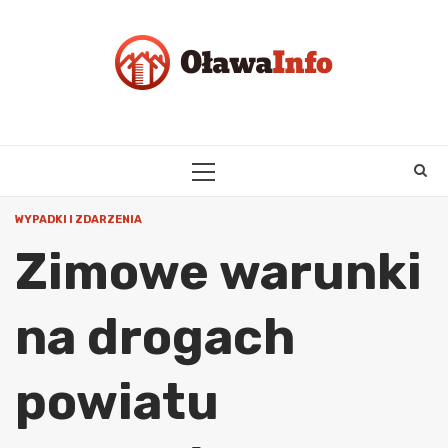
Skip
to
content
PRIMARY
MENU
WYPADKI I ZDARZENIA
Zimowe warunki
na drogach
powiatu