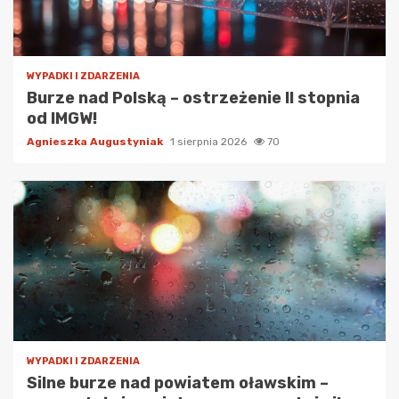
WYPADKI I ZDARZENIA
Burze nad Polską – ostrzeżenie II stopnia
od IMGW!
Agnieszka Augustyniak
1 sierpnia 2026
70
WYPADKI I ZDARZENIA
Silne burze nad powiatem oławskim –