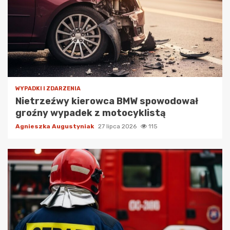
WYPADKI I ZDARZENIA
Nietrzeźwy kierowca BMW spowodował
groźny wypadek z motocyklistą
Agnieszka Augustyniak
27 lipca 2026
115