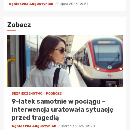
Agnieszka Augustyniak
22 lipca 2026
87
Zobacz
BEZPIECZEŃSTWO
PODRÓŻE
9-latek samotnie w pociągu –
interwencja uratowała sytuację
przed tragedią
Agnieszka Augustyniak
6 sierpnia 2026
28