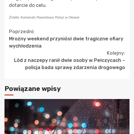
dotarcie do celu.
Źródło: Komenda Powiatowa Policji w Oławie
Continue
Poprzedni:
Mroźny weekend przyniósł dwie tragiczne ofiary
Reading
wychłodzenia
Kolejny:
Lód z naczepy ranił dwie osoby w Pełczycach –
policja bada sprawę zdarzenia drogowego
Powiązane wpisy