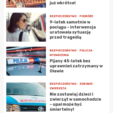
już wkrótce!
BEZPIECZEŃSTWO
PODRÓŻE
9-latek samotnie w
pociągu – interwencja
uratowała sytuację
przed tragedią
BEZPIECZEŃSTWO
POLICJA
WYDARZENIA
Pijany 45-latek bez
uprawnień zatrzymany w
Oławie
BEZPIECZEŃSTWO
ZDROWIE
ZWIERZĘTA
Nie zostawiaj dzieci i
zwierząt w samochodzie
– upał może być
śmiertelny!