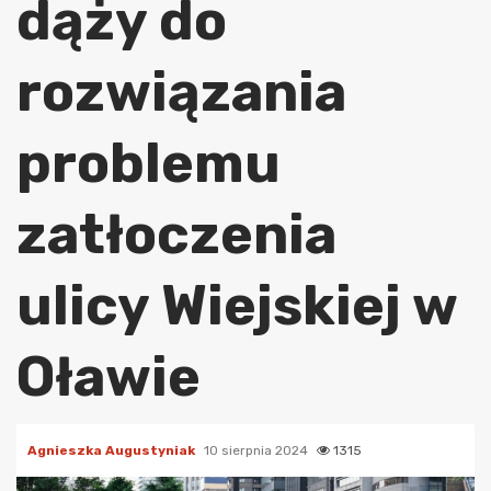
dąży do
rozwiązania
problemu
zatłoczenia
ulicy Wiejskiej w
Oławie
Agnieszka Augustyniak
10 sierpnia 2024
1315