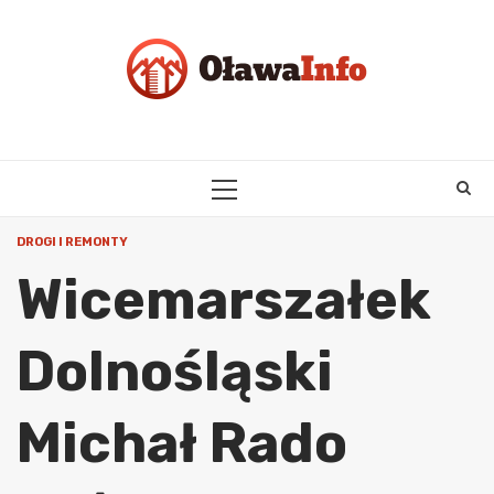
Skip
to
content
PRIMARY
MENU
DROGI I REMONTY
Wicemarszałek
Dolnośląski
Michał Rado