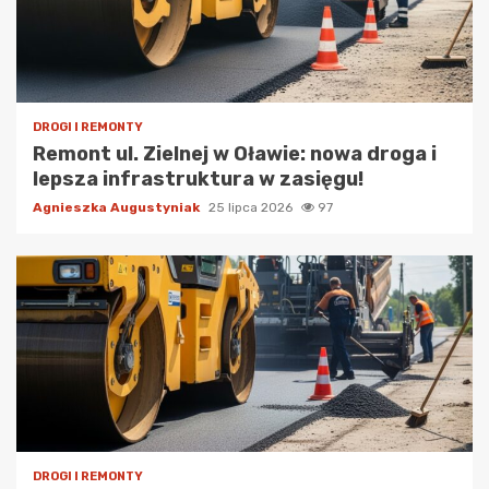
DROGI I REMONTY
Remont ul. Zielnej w Oławie: nowa droga i
lepsza infrastruktura w zasięgu!
Agnieszka Augustyniak
25 lipca 2026
97
DROGI I REMONTY