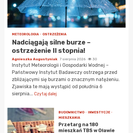
METEOROLOGIA
OSTRZEŻENIA
Nadciągają silne burze –
ostrzeżenie II stopnia!
Agnieszka Augustyniak
7 sierpnia 2026
30
Instytut Meteorologii i Gospodarki Wodnej –
Państwowy Instytut Badawczy ostrzega przed
zbliżającymi się burzami o znacznym natężeniu.
Zjawiska te mają wystąpić od południa 6
sierpnia...
Czytaj dalej
BUDOWNICTWO
INWESTYCJE
MIESZKANIA
Przetarg na 180
mieszkań TBS w Oławie