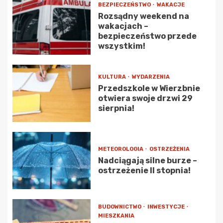
BEZPIECZEŃSTWO
WAKACJE
Rozsądny weekend na
wakacjach –
bezpieczeństwo przede
wszystkim!
KULTURA
WYDARZENIA
Przedszkole w Wierzbnie
otwiera swoje drzwi 29
sierpnia!
METEOROLOGIA
OSTRZEŻENIA
Nadciągają silne burze –
ostrzeżenie II stopnia!
BUDOWNICTWO
INWESTYCJE
MIESZKANIA